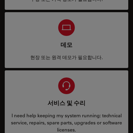
데모
현장 또는 원격 데모가 필요합니다.
서비스 및 수리
I need help keeping my system running: technical
service, repairs, spare parts, upgrades or software
licenses.