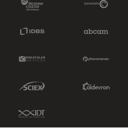
Beckman Coulter Link
Genedata Link
IDBS Link
Abcam Limited
Molecular Devices Link
Phenomenex L
Sciex Link
Aldevron Link
IDT Link