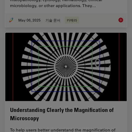
microbiology, or other applications. They…
May 06, 2025
기술 문서
카메라
Clinica
Understanding Clearly the Magnification of
Microscopy
To help users better understand the magnification of