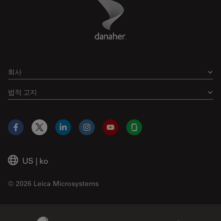
Danaher Logo
Footer
회사
법적 고지
Facebook
X
LinkedIn
Instagram
YouTube
Glassdoor
US
|
ko
© 2026 Leica Microsystems