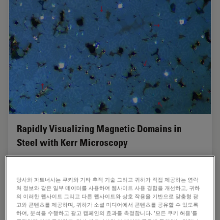
Rapidly Visualizing Magnetic Domains in
Steel with Kerr Microscopy
The rotation of polarized light after interaction with
magnetic domains in a material, known as the Kerr
당사와 파트너사는 쿠키와 기타 추적 기술 그리고 귀하가 직접 제공하는 연락
effect, enables the investigation of magnetized samples
처 정보와 같은 일부 데이터를 사용하여 웹사이트 사용 경험을 개선하고, 귀하
with Kerr microscopy. It allows rapid…
의 이러한 웹사이트 그리고 다른 웹사이트와 상호 작용을 기반으로 맞춤형 광
고와 콘텐츠를 제공하며, 귀하가 소셜 미디어에서 콘텐츠를 공유할 수 있도록
하여, 분석을 수행하고 광고 캠페인의 효과를 측정합니다. '모든 쿠키 허용'를
Feb 26, 2026
응용 사례
금속학
Rapidly