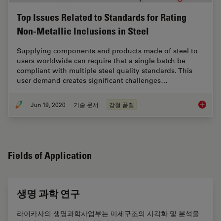
Top Issues Related to Standards for Rating
Non-Metallic Inclusions in Steel
Supplying components and products made of steel to
users worldwide can require that a single batch be
compliant with multiple steel quality standards. This
user demand creates significant challenges…
Jun 19, 2020
기술 문서
강철 품질
Top Issu
Fields of Application
생명 과학 연구
라이카사의 생명과학사업부는 미세구조의 시각화 및 분석을