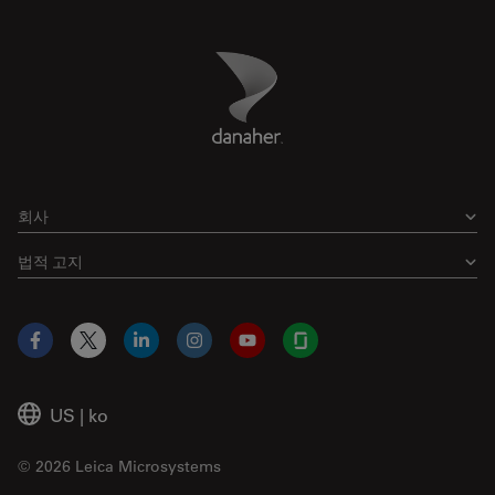
Danaher Logo
Footer
회사
법적 고지
Facebook
X
LinkedIn
Instagram
YouTube
Glassdoor
US
|
ko
© 2026 Leica Microsystems