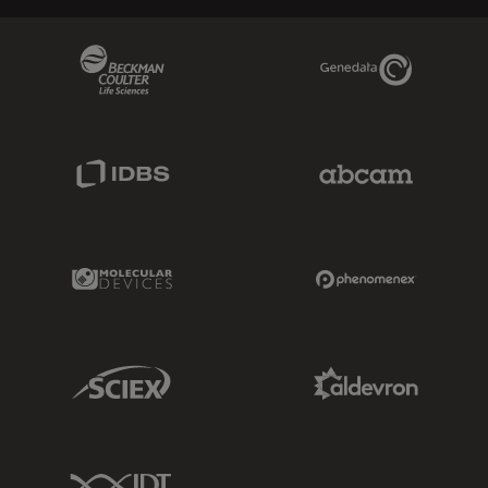
Beckman Coulter Link
Genedata Link
IDBS Link
Abcam Limited
Molecular Devices Link
Phenomenex L
Sciex Link
Aldevron Link
IDT Link