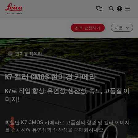
Leica Microsystems Logo
Togg
검색어 입력
견적 요청하기
제품
현미경 카메라
⋯
K7
컬러 CMOS 현미경 카메라
K7로 작업 향상: 유연성, 생산성, 속도, 고품질 이
미지!
최첨단 K7 CMOS 카메라로 고품질의 형광 및 컬러 이미지
를 캡처하여 유연성과 생산성을 극대화하세요.