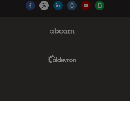
Facebook
X
LinkedIn
Instagram
YouTube
Glassdoor
Abcam Limited Link
Aldevron Link