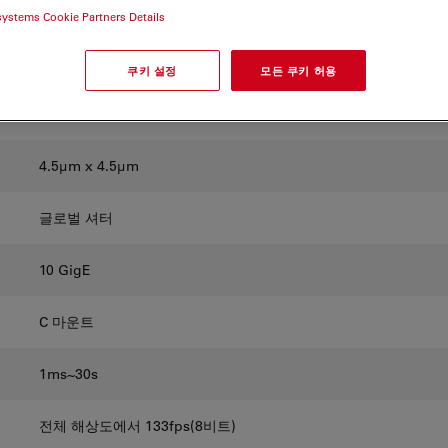
Sony CMOS IMX420 컬러
systems Cookie Partners Details
17.6mm
쿠키 설정
모든 쿠키 허용
3200px x 2200px (7.1Mp)
4.5μm x 4.5μm
글로벌 셔터
10 GigE
C 마운트
1ms~30s
전체 해상도에서 133fps(8비트)