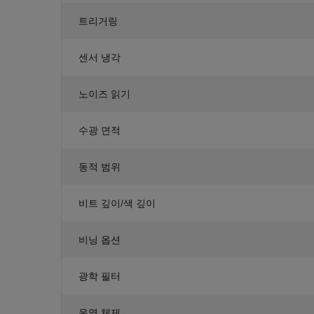
트리거링
센서 냉각
노이즈 읽기
수광 면적
동적 범위
비트 깊이/색 깊이
비닝 옵션
광학 필터
운영 체제