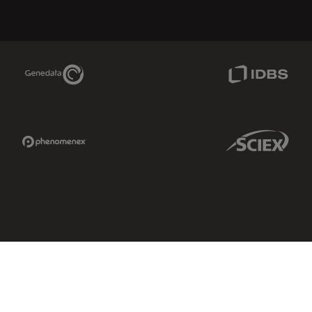
Genedata Link
IDBS Link
Phenomenex Link
Sciex Link