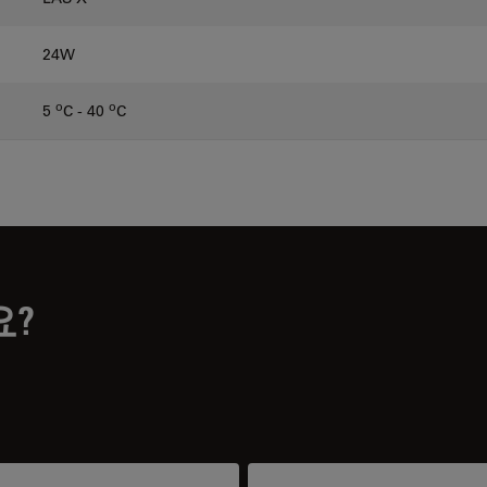
24W
o
o
5
C - 40
C
요?