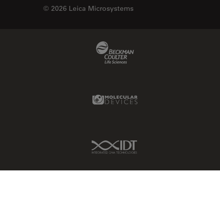
© 2026 Leica Microsystems
Beckman Coulter Link
Molecular Devices Link
IDT Link