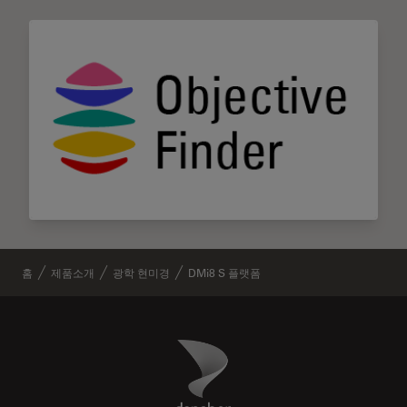
홈
제품소개
광학 현미경
DMi8 S 플랫폼
Danaher Logo
Footer