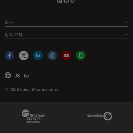
회사
법적 고지
Facebook
X
LinkedIn
Instagram
YouTube
Glassdoor
US
|
ko
© 2026 Leica Microsystems
Beckman Coulter Link
Genedata Link