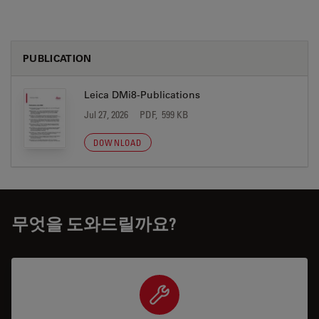
PUBLICATION
Leica DMi8-Publications
Jul 27, 2026
PDF, 599 KB
DOWNLOAD
무엇을 도와드릴까요?