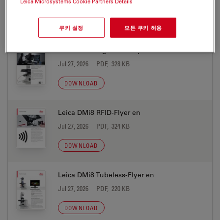
Jul 27, 2026
PDF, 2 MB
Leica Microsystems Cookie Partners Details
DOWNLOAD
쿠키 설정
모든 쿠키 허용
Leica DMi8 LightPath-Flyer en
Jul 27, 2026
PDF, 328 KB
DOWNLOAD
Leica DMi8 RFID-Flyer en
Jul 27, 2026
PDF, 324 KB
DOWNLOAD
Leica DMi8 Tubeless-Flyer en
Jul 27, 2026
PDF, 220 KB
DOWNLOAD