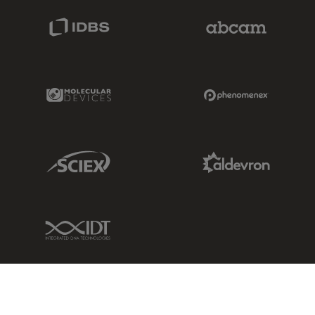
IDBS Link
Abcam Limited
Molecular Devices Link
Phenomenex L
Sciex Link
Aldevron Link
IDT Link