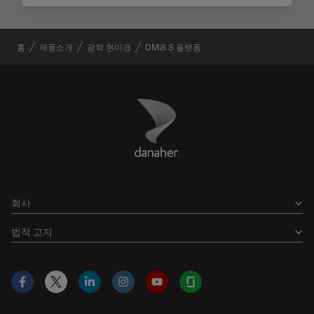
홈
제품소개
광학 현미경
DMi8 S 플랫폼
Danaher Logo
Footer
회사
법적 고지
Facebook
X
LinkedIn
Instagram
YouTube
Glassdoor