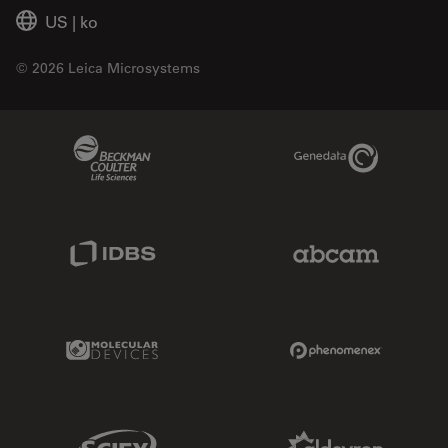
US
|
ko
© 2026 Leica Microsystems
Beckman Coulter Link
Genedata Link
IDBS Link
Abcam Limited
Molecular Devices Link
Phenomenex L
Sciex Link
Aldevron Link