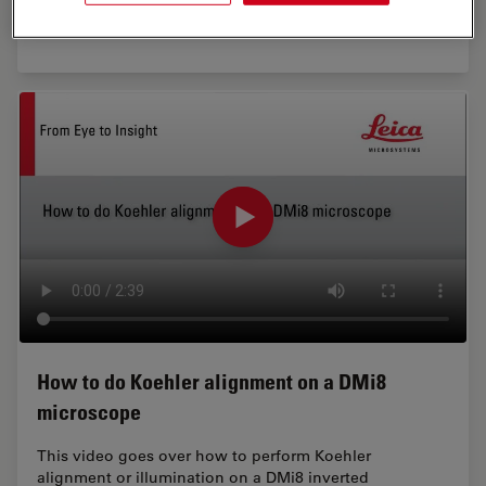
allowing you to expose your sample to multiple
techniques simultaneously, giving you deeper…
How to do Koehler alignment on a DMi8
microscope
This video goes over how to perform Koehler
alignment or illumination on a DMi8 inverted