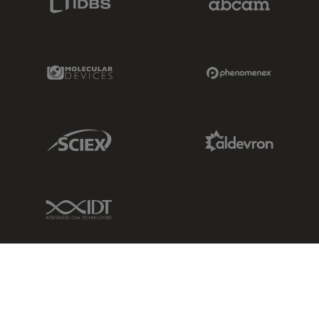
Molecular Devices Link
Phenomenex L
Sciex Link
Aldevron Link
IDT Link