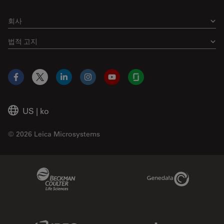
회사
법적 고지
Facebook
X
LinkedIn
Instagram
YouTube
Glassdoor
US
|
ko
© 2026 Leica Microsystems
Beckman Coulter Link
Genedata Link
IDBS Link
Abcam Limited