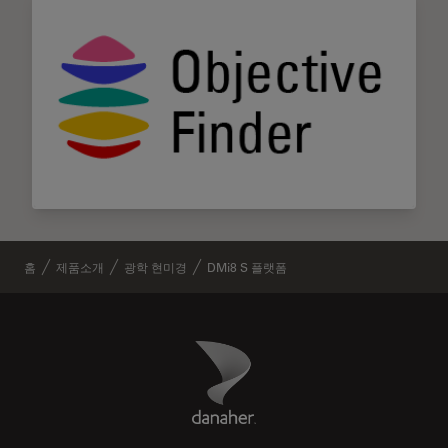
홈
제품소개
광학 현미경
DMi8 S 플랫폼
Danaher Logo
Footer