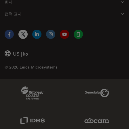
회사
법적 고지
Facebook
X
LinkedIn
Instagram
YouTube
Glassdoor
US
|
ko
© 2026 Leica Microsystems
Beckman Coulter Link
Genedata Link
IDBS Link
Abcam Limited