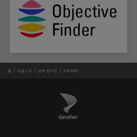
홈
제품소개
광학 현미경
Z16 APO
Danaher Logo
Footer