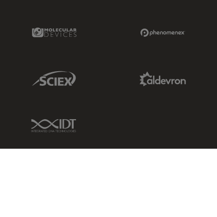
Molecular Devices Link
Phenomenex L
Sciex Link
Aldevron Link
IDT Link