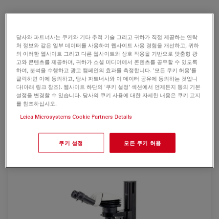
Leica Z16 APO는 고 콘트라스트, 고 해상도, 상세 분석을 위
한 완전
수차보정 줌 시스템
입니다.
단일 빔 경로
는 2D 이미
당사와 파트너사는 쿠키와 기타 추적 기술 그리고 귀하가 직접 제공하는 연락
지를 제공하고
시차(parallax)가 없는
이미지를 보장합니다.
처 정보와 같은 일부 데이터를 사용하여 웹사이트 사용 경험을 개선하고, 귀하
의 이러한 웹사이트 그리고 다른 웹사이트와 상호 작용을 기반으로 맞춤형 광
Leica DFC 카메라와 Leica Applications Suite 를 함께 사
고와 콘텐츠를 제공하며, 귀하가 소셜 미디어에서 콘텐츠를 공유할 수 있도록
하여, 분석을 수행하고 광고 캠페인의 효과를 측정합니다. '모든 쿠키 허용'를
용하면 Leica Z6 APO 시스템은 디지털 이미징을 위한 이상
클릭하면 이에 동의하고, 당사 파트너사와 이 데이터 공유에 동의하는 것입니
적인 시스템이 됩니다.
다(아래 링크 참조). 웹사이트 하단의 '쿠키 설정' 섹션에서 언제든지 동의 기본
설정을 변경할 수 있습니다. 당사의 쿠키 사용에 대한 자세한 내용은 쿠키 고지
를 참조하십시오.
모듈형 디자인
은 개별적인 용도를 고려한 최적의 구성을 가
능하게 합니다. 디지털 카메라를 직접 연결하면
가장 높은
Leica Microsystems Cookie Partners Details
휘도
를 얻을 수 있습니다. 실체현미경 제품라인의 양안대안
렌즈 관(binocular tube)으로 시각 검사 작업을 수행합니다.
쿠키 설정
모든 쿠키 허용