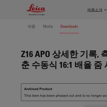
Leica Microsystems Logo
제품소개
제품
Media
Downloads
Z16 APO
상세한 기록, 측
춘 수동식 16:1 배율 줌
Archived Product
This item has been phased out and is no longer ava