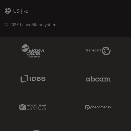
US
|
ko
© 2026 Leica Microsystems
Beckman Coulter Link
Genedata Link
IDBS Link
Abcam Limited
Molecular Devices Link
Phenomenex L