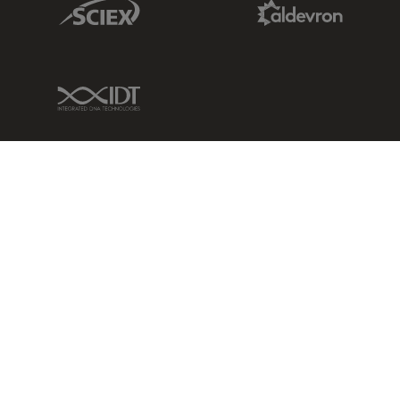
Sciex Link
Aldevron Link
IDT Link