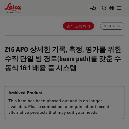
Leica Microsystems Logo
Togg
검색어 입력
견적 요청하기
MEDIA
Z16 APO
상세한 기록, 측정, 평가를 위한
수직 단일 빔 경로(beam path)를 갖춘 수
동식 16:1 배율 줌 시스템
Archived Product
This item has been phased out and is no longer
available. Please contact us to enquire about recent
alternative products that may suit your needs.