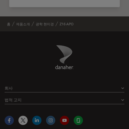
홈
제품소개
광학 현미경
Z16 APO
Danaher Logo
Footer
회사
법적 고지
Facebook
X
LinkedIn
Instagram
YouTube
Glassdoor