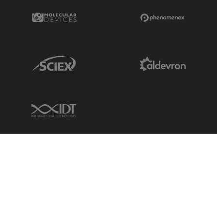
Molecular Devices Link
Phenomenex L
Sciex Link
Aldevron Link
IDT Link