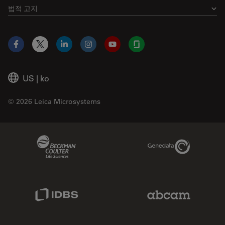
법적 고지
Facebook
X
LinkedIn
Instagram
YouTube
Glassdoor
US
|
ko
© 2026 Leica Microsystems
Beckman Coulter Link
Genedata Link
IDBS Link
Abcam Limited