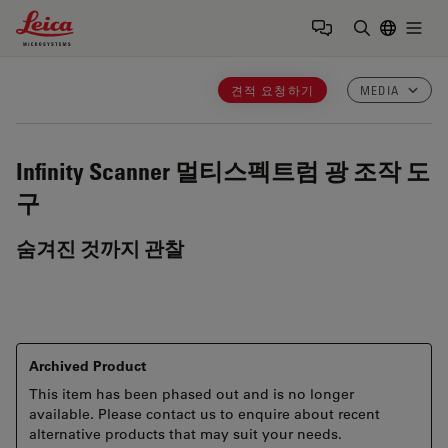
Leica Microsystems Logo
Togg
검색어 입력
견적 요청하기
MEDIA
Infinity Scanner
멀티스펙트럼 광 조작 도
구
숨겨진 것까지 관찰
Archived Product
This item has been phased out and is no longer
available. Please contact us to enquire about recent
alternative products that may suit your needs.