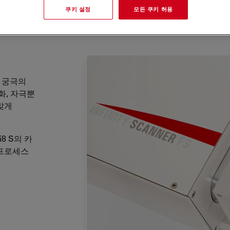
쿠키 설정
모든 쿠키 허용
는 궁극의
화, 자극뿐
맞게
8 S의 카
 프로세스