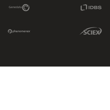
Genedata Link
IDBS Link
Phenomenex Link
Sciex Link