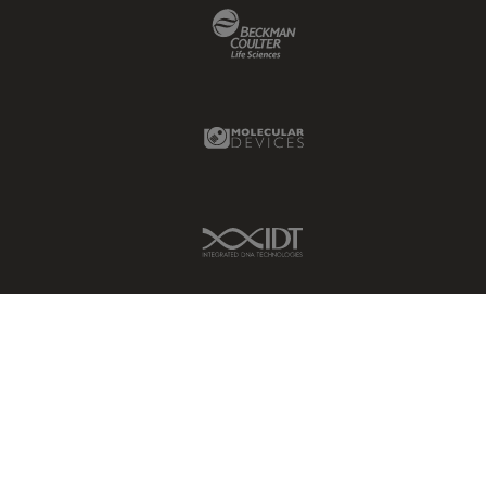
Beckman Coulter Link
Molecular Devices Link
IDT Link