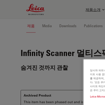
Leica Microsystems Logo
제품소개
제품
Media
Downloads
Publications
Infinity Scanner
멀티스펙
숨겨진 것까지 관찰
당사와 파트너
이트 사용 경
를 제공하며,
다. '모든 
사이트 하단의
은 쿠키 고지
Archived Product
Leica Micro
This item has been phased out and is no longer ava