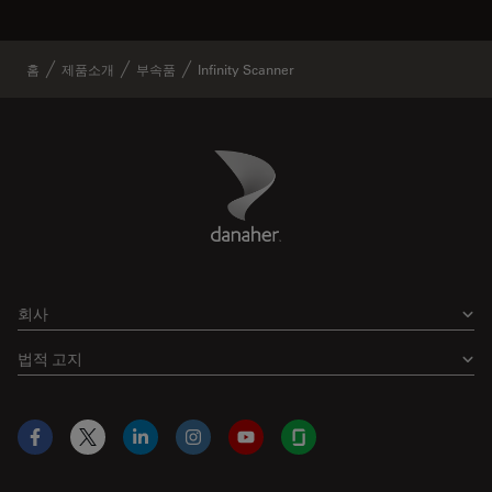
홈
제품소개
부속품
Infinity Scanner
Danaher Logo
Footer
회사
법적 고지
Facebook
X
LinkedIn
Instagram
YouTube
Glassdoor