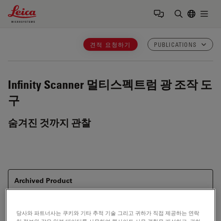
Leica Microsystems Logo
Togg
검색어 입력
견적 요청하기
PUBLICATIONS
Infinity Scanner
멀티스펙트럼 광 조작 도
구
숨겨진 것까지 관찰
Archived Product
This item has been phased out and is no longer
available. Please contact us to enquire about recent
당사와 파트너사는 쿠키와 기타 추적 기술 그리고 귀하가 직접 제공하는 연락
alternative products that may suit your needs.