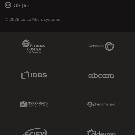
US
|
ko
© 2026 Leica Microsystems
Beckman Coulter Link
Genedata Link
IDBS Link
Abcam Limited
Molecular Devices Link
Phenomenex L
Sciex Link
Aldevron Link