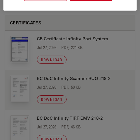
CERTIFICATES
CB Certificate Infinity Port System
Jul 27, 2026
PDF, 224 KB
DOWNLOAD
EC DoC Infinity Scanner RUO 219-2
Jul 27, 2026
PDF, 50 KB
DOWNLOAD
EC DoC Infinity TIRF EMV 218-2
Jul 27, 2026
PDF, 46 KB
DOWNLOAD