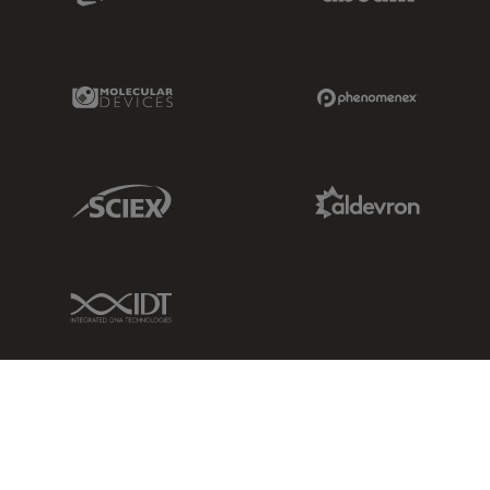
Molecular Devices Link
Phenomenex L
Sciex Link
Aldevron Link
IDT Link