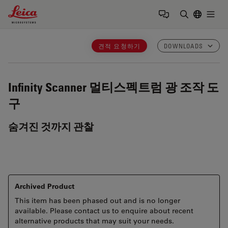
Leica Microsystems Logo
Togg
검색어 입력
견적 요청하기
DOWNLOADS
Infinity Scanner
멀티스펙트럼 광 조작 도
구
숨겨진 것까지 관찰
Archived Product
This item has been phased out and is no longer
available. Please contact us to enquire about recent
alternative products that may suit your needs.