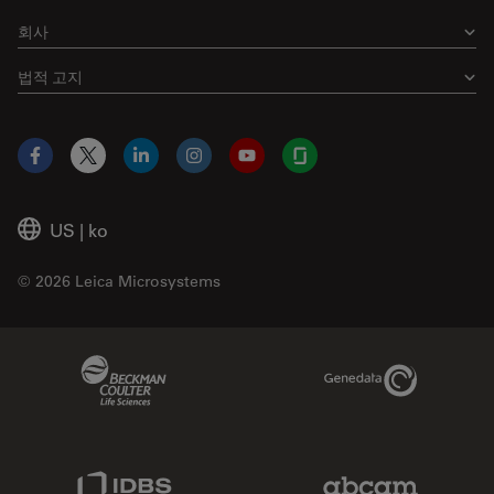
회사
법적 고지
Facebook
X
LinkedIn
Instagram
YouTube
Glassdoor
US
|
ko
© 2026 Leica Microsystems
Beckman Coulter Link
Genedata Link
IDBS Link
Abcam Limited