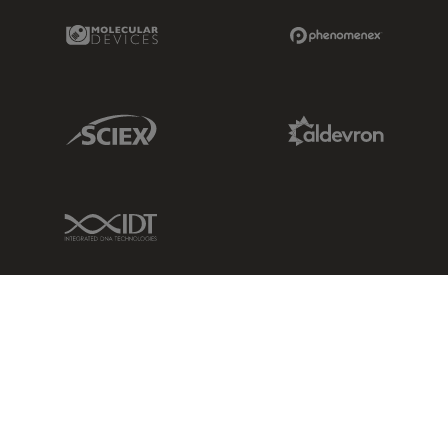
Molecular Devices Link
Phenomenex L
Sciex Link
Aldevron Link
IDT Link