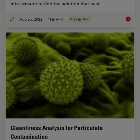
into account to find the solution that best…
Aug 25, 2022
기술 문서
청정도 분석
Factors 
Cleanliness Analysis for Particulate
Contamination