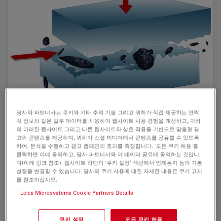
당사와 파트너사는 쿠키와 기타 추적 기술 그리고 귀하가 직접 제공하는 연락
Key Factors for Efficient Cleanliness Analysis
처 정보와 같은 일부 데이터를 사용하여 웹사이트 사용 경험을 개선하고, 귀하
의 이러한 웹사이트 그리고 다른 웹사이트와 상호 작용을 기반으로 맞춤형 광
An overview of the key factors necessary for technical
고와 콘텐츠를 제공하며, 귀하가 소셜 미디어에서 콘텐츠를 공유할 수 있도록
cleanliness and efficient cleanliness analysis
하여, 분석을 수행하고 광고 캠페인의 효과를 측정합니다. '모든 쿠키 허용'를
클릭하면 이에 동의하고, 당사 파트너사와 이 데이터 공유에 동의하는 것입니
concerning automotive and electronics manufacturing
다(아래 링크 참조). 웹사이트 하단의 '쿠키 설정' 섹션에서 언제든지 동의 기본
and production is provided in this article.
설정을 변경할 수 있습니다. 당사의 쿠키 사용에 대한 자세한 내용은 쿠키 고지
를 참조하십시오.
Jan 03, 2024
기술 문서
청정도 분석
Key Fact
Leica Microsystems Cookie Partners Details
쿠키 설정
모든 쿠키 허용