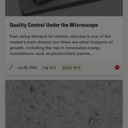
Quality Control Under the Microscope
Fast-rising demand for electric vehicles is one of the
market’s main drivers, but there are other hotspots of
growth, including the rise in renewable energy
installations, such as photovoltaic panels,…
Jul 06, 2022
기술 문서
청정도 분석
Quality