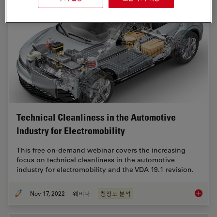
Technical Cleanliness in the Automotive
Industry for Electromobility
This free on-demand webinar covers the increasing
focus on technical cleanliness in the automotive
industry for electromobility and the VDA 19.1 revision.
Nov 17, 2022
웨비나
청정도 분석
Technica