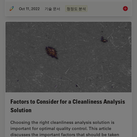
Oct 11, 2022
기술 문서
청정도 분석
3 Facto
Factors to Consider for a Cleanliness Analysis
Solution
Choosing the right cleanliness analysis solution is
important for optimal quality control. This article
discusses the important factors that should be taken