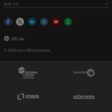
법적 고지
Facebook
X
LinkedIn
Instagram
YouTube
Glassdoor
US
|
ko
© 2026 Leica Microsystems
Beckman Coulter Link
Genedata Link
IDBS Link
Abcam Limited