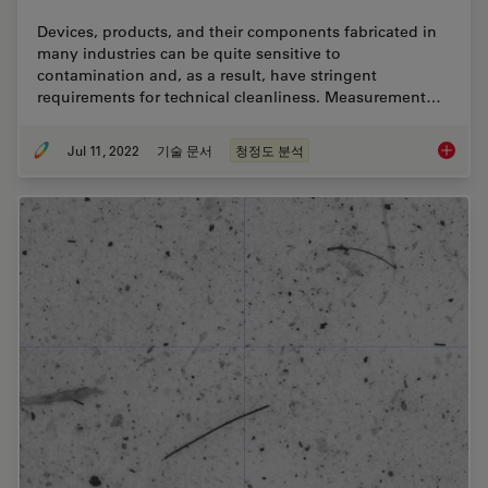
Devices, products, and their components fabricated in
many industries can be quite sensitive to
contamination and, as a result, have stringent
requirements for technical cleanliness. Measurement…
Jul 11, 2022
기술 문서
청정도 분석
Cleanlin