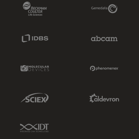
Beckman Coulter Link
Genedata Link
IDBS Link
Abcam Limited
Molecular Devices Link
Phenomenex L
Sciex Link
Aldevron Link
IDT Link