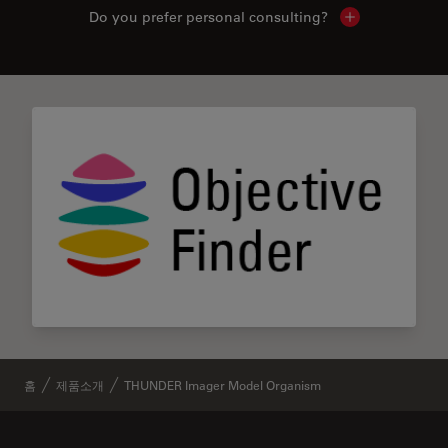
Do you prefer personal consulting?
Show local con
홈
제품소개
THUNDER Imager Model Organism