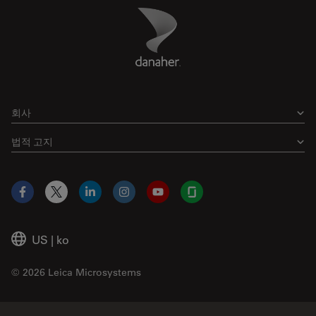
Danaher Logo
Footer
회사
법적 고지
Facebook
X
LinkedIn
Instagram
YouTube
Glassdoor
US
|
ko
© 2026 Leica Microsystems