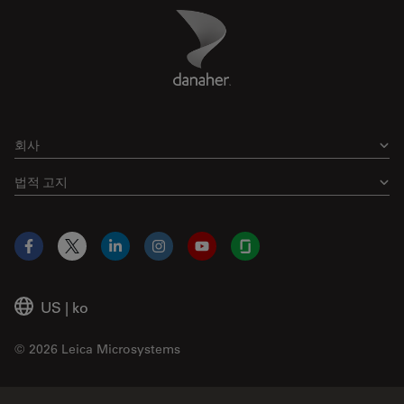
Danaher Logo
Footer
회사
법적 고지
Facebook
X
LinkedIn
Instagram
YouTube
Glassdoor
US
|
ko
© 2026 Leica Microsystems