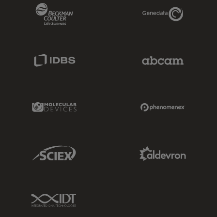
Beckman Coulter Link
Genedata Link
IDBS Link
Abcam Limited
Molecular Devices Link
Phenomenex L
Sciex Link
Aldevron Link
IDT Link