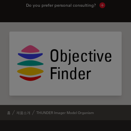
Do you prefer personal consulting?
Show local con
홈
제품소개
THUNDER Imager Model Organism