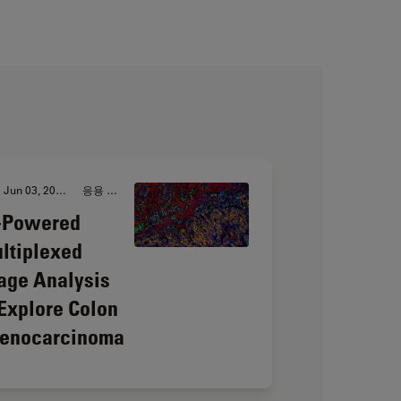
Jun 03, 2024
응용 사례
-Powered
ltiplexed
age Analysis
 Explore Colon
enocarcinoma