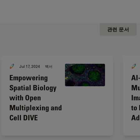
관련 문서
Jul 17, 2024
백서
Empowering
AI
Spatial Biology
Mu
with Open
Im
Multiplexing and
to
Cell DIVE
Ad