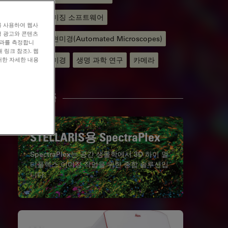
현미경 이미징 소프트웨어
를 사용하여 웹사
형 광고와 콘텐츠
자동화된 현미경(Automated Microscopes)
효과를 측정합니
 링크 참조). 웹
대한 자세한 내용
디지털 현미경
생명 과학 연구
카메라
관련 제품
STELLARIS용 SpectraPlex
SpectraPlex는 공간 생물학에서 3D 하이 멀
티플렉스 이미징 작업을 위한 종합 솔루션입
니다.