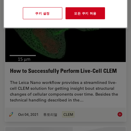
쿠키 설정
모든 쿠키 허용
How to Successfully Perform Live-Cell CLEM
The Leica Nano workflow provides a streamlined live-
cell CLEM solution for getting insight bout structural
changes of cellular components over time. Besides the
technical handling described in the…
Oct 04, 2021
튜토리얼
CLEM
How to 