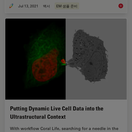
Jul 13, 2021
백서
EM 샘플 준비
How to 
Putting Dynamic Live Cell Data into the
Ultrastructural Context
With workflow Coral Life, searching for a needle in the