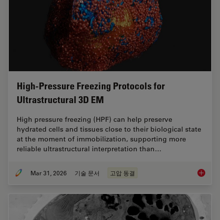
High-Pressure Freezing Protocols for
Ultrastructural 3D EM
High pressure freezing (HPF) can help preserve
hydrated cells and tissues close to their biological state
at the moment of immobilization, supporting more
reliable ultrastructural interpretation than…
Mar 31, 2026
기술 문서
고압 동결
High-Pr