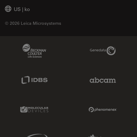
US
|
ko
© 2026 Leica Microsystems
Beckman Coulter Link
Genedata Link
IDBS Link
Abcam Limited
Molecular Devices Link
Phenomenex L
Sciex Link
Aldevron Link