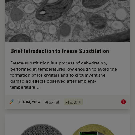
Brief Introduction to Freeze Substitution
Freeze-substitution is a process of dehydration,
performed at temperatures low enough to avoid the
formation of ice crystals and to circumvent the
damaging effects observed after ambient-
temperature…
Feb 04, 2014
튜토리얼
시료 준비
Brief In