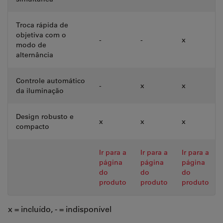
Troca rápida de
objetiva com o
-
-
x
modo de
alternância
Controle automático
-
x
x
da iluminação
Design robusto e
x
x
x
compacto
Ir para a
Ir para a
Ir para a
página
página
página
do
do
do
produto
produto
produto
x = incluído, - = indisponível