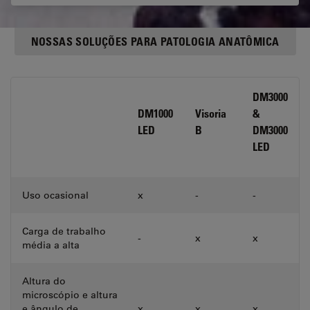
NOSSAS SOLUÇÕES PARA PATOLOGIA ANATÔMICA
DM3000
DM1000
Visoria
&
LED
B
DM3000
LED
Uso ocasional
x
-
-
Carga de trabalho
-
x
x
média a alta
Altura do
microscópio e altura
e ângulo de
x
x
x