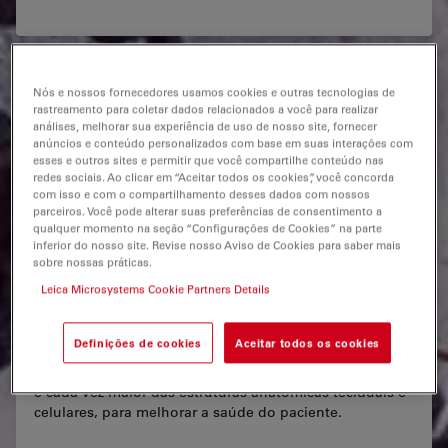
Nós e nossos fornecedores usamos cookies e outras tecnologias de
rastreamento para coletar dados relacionados a você para realizar
análises, melhorar sua experiência de uso de nosso site, fornecer
anúncios e conteúdo personalizados com base em suas interações com
esses e outros sites e permitir que você compartilhe conteúdo nas
redes sociais. Ao clicar em “Aceitar todos os cookies”, você concorda
com isso e com o compartilhamento desses dados com nossos
parceiros. Você pode alterar suas preferências de consentimento a
qualquer momento na seção “Configurações de Cookies” na parte
Quais disciplinas são abrangidas pela
inferior do nosso site. Revise nosso Aviso de Cookies para saber mais
sobre nossas práticas.
anatomia patológica?
Leica Microsystems Cookie Partners Details
A anatomia patológica abrange várias disciplinas,
incluindo histopatologia, citopatologia,
Definições de cookies
Aceitar todos os cookies
dermatopatologia e patologia forense. Juntos, esses
ramos trabalham para construir uma imagem completa
e cada vez maior das estruturas anatômicas teciduais e
celulares, para melhorar a saúde do paciente.