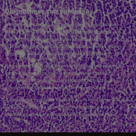
Diagnostique com confiança
As seções de tecido são tipicamente tingidas com
Hematoxilina e Eosina (H&E). Diferentes partes dos
espécimes absorvem graus variados de cor, de modo
que as diferentes tonalidades e intensidades de cor
fornecem informações sobre anormalidades.
Se os espécimes não forem tingidos e, por exemplo,
forem observados com o contraste de fases, a
diferença no contraste dará aos patologistas
informações sobre as variações na estrutura.
A qualidade óptica da objetiva é um fator principal que
influencia a forma como os patologistas podem
identificar cores e estruturas em seus espécimes.