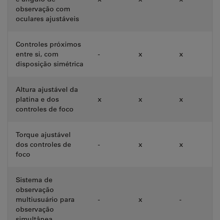
observação com
oculares ajustáveis
Controles próximos
entre si, com
-
x
x
disposição simétrica
Altura ajustável da
platina e dos
x
x
x
controles de foco
Torque ajustável
dos controles de
-
x
x
foco
Sistema de
observação
multiusuário para
-
x
-
observação
simultânea