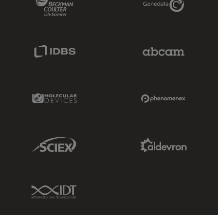
IDBS Link
Abcam Limited
Molecular Devices Link
Phenomenex L
Sciex Link
Aldevron Link
IDT Link