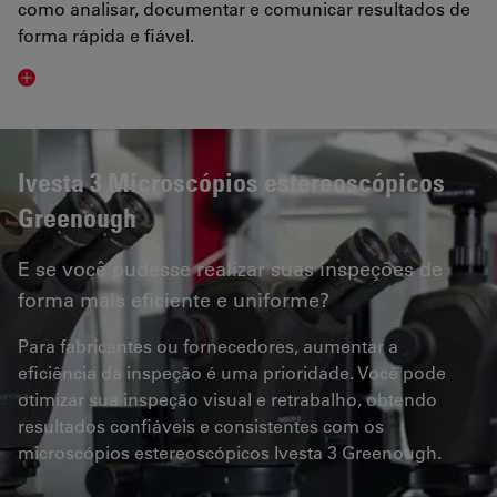
como analisar, documentar e comunicar resultados de
forma rápida e fiável.
Ivesta 3 Microscópios estereoscópicos
Greenough
E se você pudesse realizar suas inspeções de
forma mais eficiente e uniforme?
Para fabricantes ou fornecedores, aumentar a
eficiência da inspeção é uma prioridade. Você pode
otimizar sua inspeção visual e retrabalho, obtendo
resultados confiáveis e consistentes com os
microscópios estereoscópicos Ivesta 3 Greenough.