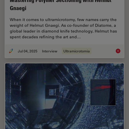
Mastering Polymer Sectioning with Helmut
Gnaegi
When it comes to ultramicrotomy, few names carry the
weight of Helmut Gnaegi. As co-founder of Diatome, a
global leader in diamond knife technology, Helmut has
spent decades refining the art and…
Jul 04, 2025
Interview
Ultramicrotomia
Masteri