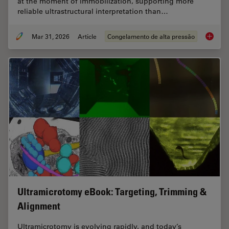
at the moment of immobilization, supporting more
reliable ultrastructural interpretation than…
Mar 31, 2026
Article
Congelamento de alta pressão
High-Pr
Ultramicrotomy eBook: Targeting, Trimming &
Alignment
Ultramicrotomy is evolving rapidly, and today’s