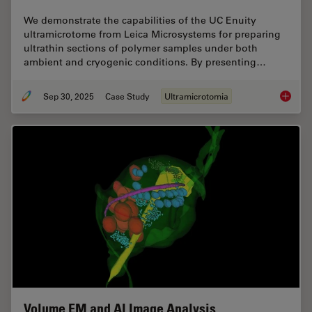
We demonstrate the capabilities of the UC Enuity
ultramicrotome from Leica Microsystems for preparing
ultrathin sections of polymer samples under both
ambient and cryogenic conditions. By presenting…
Sep 30, 2025
Case Study
Ultramicrotomia
Ultrami
Volume EM and AI Image Analysis