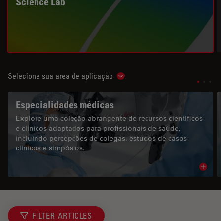
Science Lab
Selecione sua area de aplicação
Show subnavigation
Especialidades médicas
Explore uma coleção abrangente de recursos científicos
e clínicos adaptados para profissionais de saúde,
incluindo percepções de colegas, estudos de casos
clínicos e simpósios.
Read 
FILTER ARTICLES