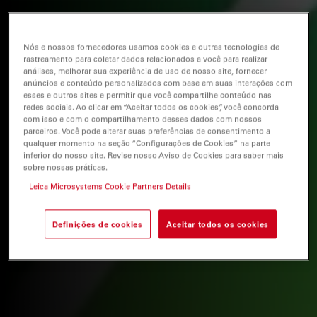
Nós e nossos fornecedores usamos cookies e outras tecnologias de
rastreamento para coletar dados relacionados a você para realizar
análises, melhorar sua experiência de uso de nosso site, fornecer
anúncios e conteúdo personalizados com base em suas interações com
esses e outros sites e permitir que você compartilhe conteúdo nas
redes sociais. Ao clicar em “Aceitar todos os cookies”, você concorda
com isso e com o compartilhamento desses dados com nossos
parceiros. Você pode alterar suas preferências de consentimento a
qualquer momento na seção “Configurações de Cookies” na parte
inferior do nosso site. Revise nosso Aviso de Cookies para saber mais
sobre nossas práticas.
Leica Microsystems Cookie Partners Details
Definições de cookies
Aceitar todos os cookies