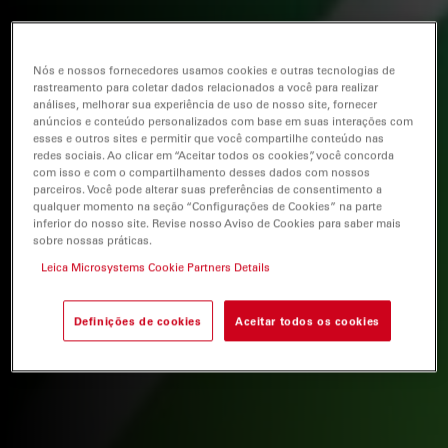
Nós e nossos fornecedores usamos cookies e outras tecnologias de
rastreamento para coletar dados relacionados a você para realizar
análises, melhorar sua experiência de uso de nosso site, fornecer
anúncios e conteúdo personalizados com base em suas interações com
esses e outros sites e permitir que você compartilhe conteúdo nas
redes sociais. Ao clicar em “Aceitar todos os cookies”, você concorda
com isso e com o compartilhamento desses dados com nossos
parceiros. Você pode alterar suas preferências de consentimento a
qualquer momento na seção “Configurações de Cookies” na parte
inferior do nosso site. Revise nosso Aviso de Cookies para saber mais
sobre nossas práticas.
Leica Microsystems Cookie Partners Details
Definições de cookies
Aceitar todos os cookies