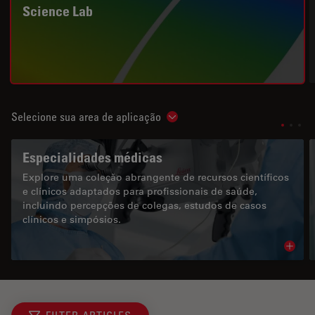
Science Lab
Selecione sua area de aplicação
Show subnavigation
Especialidades médicas
Explore uma coleção abrangente de recursos científicos
e clínicos adaptados para profissionais de saúde,
incluindo percepções de colegas, estudos de casos
clínicos e simpósios.
Read 