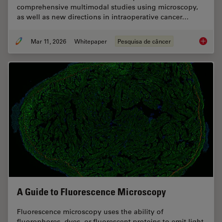
comprehensive multimodal studies using microscopy,
as well as new directions in intraoperative cancer…
Mar 11, 2026
Whitepaper
Pesquisa de câncer
Researc
A Guide to Fluorescence Microscopy
Fluorescence microscopy uses the ability of
fluorophores, dyes, or fluorescent proteins to emit light