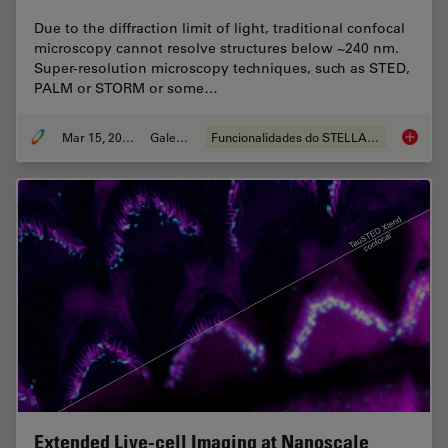
Due to the diffraction limit of light, traditional confocal
microscopy cannot resolve structures below ~240 nm.
Super-resolution microscopy techniques, such as STED,
PALM or STORM or some…
Mar 15, 2024
Galeria
Funcionalidades do STELLARIS
Super-R
Extended Live-cell Imaging at Nanoscale