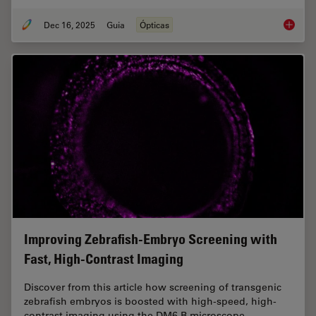
Dec 16, 2025
Guia
Ópticas
Factors
Improving Zebrafish-Embryo Screening with
Fast, High-Contrast Imaging
Discover from this article how screening of transgenic
zebrafish embryos is boosted with high-speed, high-
contrast imaging using the DM6 B microscope,