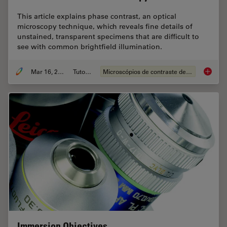
This article explains phase contrast, an optical
microscopy technique, which reveals fine details of
unstained, transparent specimens that are difficult to
see with common brightfield illumination.
Mar 16, 2023
Tutorial
Microscópios de contraste de fases
Phase C
Immersion Objectives