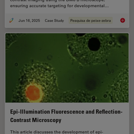
ensuring accurate targeting for developmental…
Jun 16, 2025
Case Study
Pesquisa de peixe-zebra
Improvi
Epi-Illumination Fluorescence and Reflection-
Contrast Microscopy
This article discusses the development of epi-