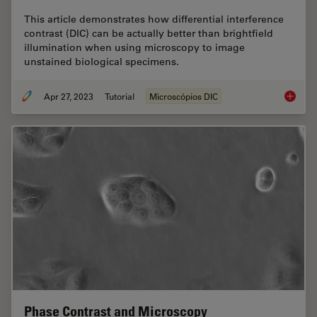
This article demonstrates how differential interference
contrast (DIC) can be actually better than brightfield
illumination when using microscopy to image
unstained biological specimens.
Apr 27, 2023
Tutorial
Microscópios DIC
Differen
Phase Contrast and Microscopy