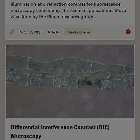
illumination and reflection contrast for fluorescence
microscopy concerning life-science applications. Much
was done by the Ploem research group…
Nov 02, 2023
Article
Fluorescência
Epi-Ill
Differential Interference Contrast (DIC)
Microscopy