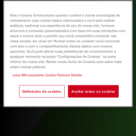
Nós e nossos fornecedores usamos cookies e outras tecnologias de
rastreamento para coletar dados relacionados a você para realizar
análises, melhorar sua experiência de uso de nosso site, fornecer
anúncios e conteúdo personalizados com base em suas interações com
esses e outros sites e permitir que você compartilhe conteúdo nas
redes sociais. Ao clicar em “Aceitar todos os cookies”, você concorda
com isso e com o compartilhamento desses dados com nossos
parceiros. Você pode alterar suas preferências de consentimento a
qualquer momento na seção “Configurações de Cookies” na parte
inferior do nosso site. Revise nosso Aviso de Cookies para saber mais
sobre nossas práticas.
Leica Microsystems Cookie Partners Details
Definições de cookies
Aceitar todos os cookies