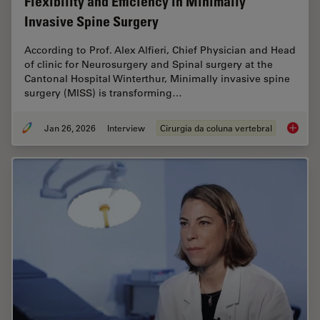
Flexibility and Efficiency in Minimally
Invasive Spine Surgery
According to Prof. Alex Alfieri, Chief Physician and Head
of clinic for Neurosurgery and Spinal surgery at the
Cantonal Hospital Winterthur, Minimally invasive spine
surgery (MISS) is transforming…
Jan 26, 2026
Interview
Cirurgia da coluna vertebral
Flexibil