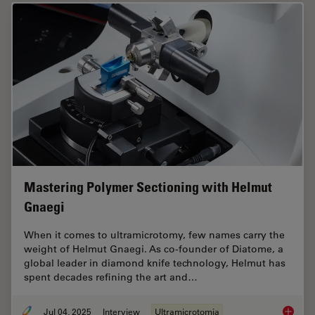
Mastering Polymer Sectioning with Helmut
Gnaegi
When it comes to ultramicrotomy, few names carry the
weight of Helmut Gnaegi. As co-founder of Diatome, a
global leader in diamond knife technology, Helmut has
spent decades refining the art and…
Jul 04, 2025
Interview
Ultramicrotomia
Masteri