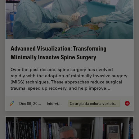
Advanced Visualization: Transforming
Minimally Invasive Spine Surgery
Over the past decade, spine surgery has evolved
rapidly with the adoption of minimally invasive surgery
(MISS) techniques. These approaches reduce surgical
trauma, speed up recovery, and help improve…
Dec 09, 2025
Interview
Cirurgia da coluna vertebral
Advance