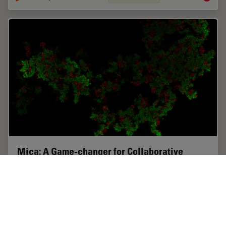
Mica: A Game-changer for Collaborative
Research at Imperial College London
This interview highlights the transformative impact of
Mica at Imperial College London. Scientists explain
how Mica has been a game-changer, expanding
research possibilities and facilitating…