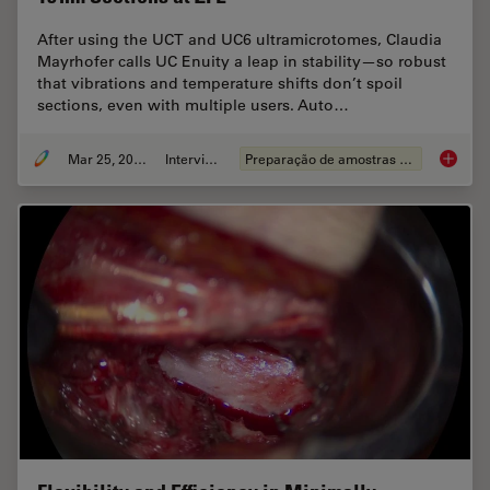
After using the UCT and UC6 ultramicrotomes, Claudia
Mayrhofer calls UC Enuity a leap in stability—so robust
that vibrations and temperature shifts don’t spoil
sections, even with multiple users. Auto…
Mar 25, 2026
Interview
Preparação de amostras EM
Ultrami