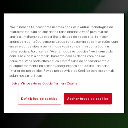
Nós e nossos fornecedores usamos cookies e outras tecnologias de
rastreamento para coletar dados relacionados a você para realizar
análises, melhorar sua experiência de uso de nosso site, fornecer
anúncios e conteúdo personalizados com base em suas interações com
esses e outros sites e permitir que você compartilhe conteúdo nas
redes sociais. Ao clicar em “Aceitar todos os cookies”, você concorda
com isso e com o compartilhamento desses dados com nossos
parceiros. Você pode alterar suas preferências de consentimento a
qualquer momento na seção “Configurações de Cookies” na parte
inferior do nosso site. Revise nosso Aviso de Cookies para saber mais
sobre nossas práticas.
Leica Microsystems Cookie Partners Details
Definições de cookies
Aceitar todos os cookies