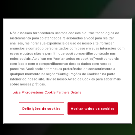
Nós e nossos fornecedores usamos cookies e outras tecnologias de
rastreamento para coletar dados relacionados a você para realizar
análises, melhorar sua experiência de uso de nosso site, fornecer
anúncios e conteúdo personalizados com base em suas interações com
esses e outros sites e permitir que você compartilhe conteúdo nas
redes sociais. Ao clicar em “Aceitar todos os cookies”, você concorda
com isso e com o compartilhamento desses dados com nossos
parceiros. Você pode alterar suas preferências de consentimento a
qualquer momento na seção “Configurações de Cookies” na parte
inferior do nosso site. Revise nosso Aviso de Cookies para saber mais
sobre nossas práticas.
Leica Microsystems Cookie Partners Details
Definições de cookies
Aceitar todos os cookies