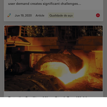
user demand creates significant challenges…
Jun 19, 2020
Article
Qualidade do aço
Top Issu
Rate the Quality of Your Steel: Free Webinar
and Report