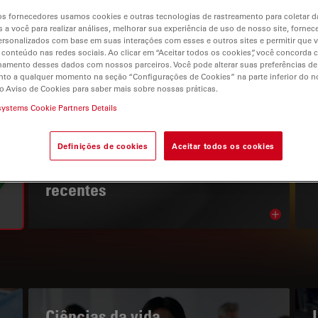
s fornecedores usamos cookies e outras tecnologias de rastreamento para coletar 
 a você para realizar análises, melhorar sua experiência de uso de nosso site, fornec
rsonalizados com base em suas interações com esses e outros sites e permitir que 
 conteúdo nas redes sociais. Ao clicar em “Aceitar todos os cookies”, você concorda
hamento desses dados com nossos parceiros. Você pode alterar suas preferências de
to a qualquer momento na seção “Configurações de Cookies” na parte inferior do no
gation
o Aviso de Cookies para saber mais sobre nossas práticas.
systems Cookie Partners Details
O PORTAL DE CONHECIMENTOS
Definições de cookies
Aceitar todos os cookies
Leia os nossos artigos mais
recentes
Read arti
bnavigation
Ciências da vida