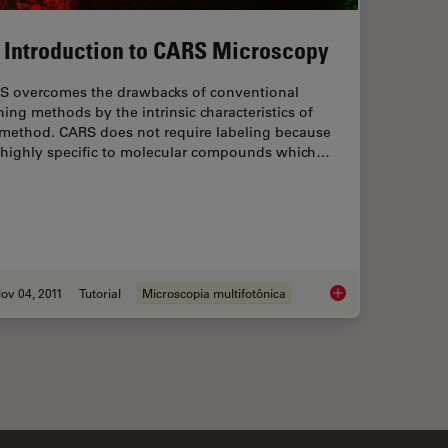
 Introduction to CARS Microscopy
S overcomes the drawbacks of conventional
ning methods by the intrinsic characteristics of
 method. CARS does not require labeling because
is highly specific to molecular compounds which…
ov 04, 2011
Tutorial
Microscopia multifotônica
aging Characteristic Vibrational Contrast of Molecules
An Introduction to 