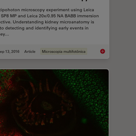
tipohoton microscopy experiment using Leica
 SP8 MP and Leica 20x/0.95 NA BABB immersion
ective. Understanding kidney microanatomy is
to detecting and identifying early events in
ney…
ep 13, 2016
Article
Microscopia multifotônica
for Multicolor Multiphoton Microscopy
BABB Clearing and I