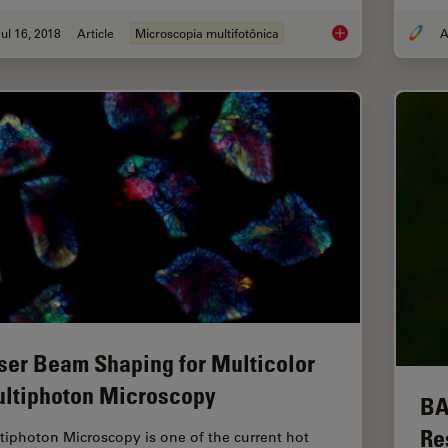
ul 16, 2018
Article
Microscopia multifotônica
A
Which Sensor is the 
ser Beam Shaping for Multicolor
ltiphoton Microscopy
BA
Re
tiphoton Microscopy is one of the current hot