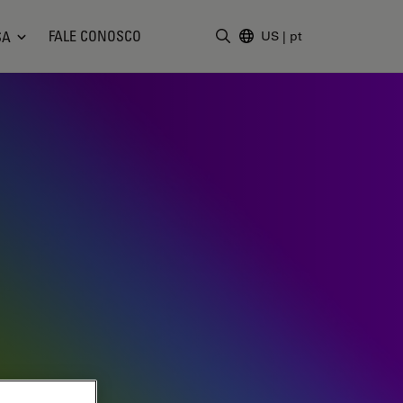
FALE CONOSCO
SA
US
|
pt
Insira o termo da pesquisa