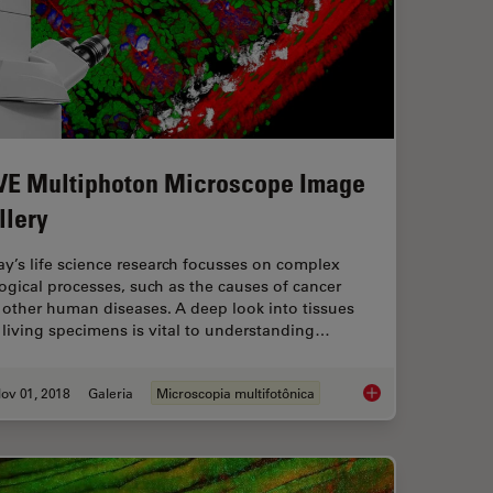
VE Multiphoton Microscope Image
llery
y’s life science research focusses on complex
ogical processes, such as the causes of cancer
other human diseases. A deep look into tissues
living specimens is vital to understanding…
ov 01, 2018
Galeria
Microscopia multifotônica
hoton Microscopy for Deep Tissue Imaging
DIVE Multiphoton Mi