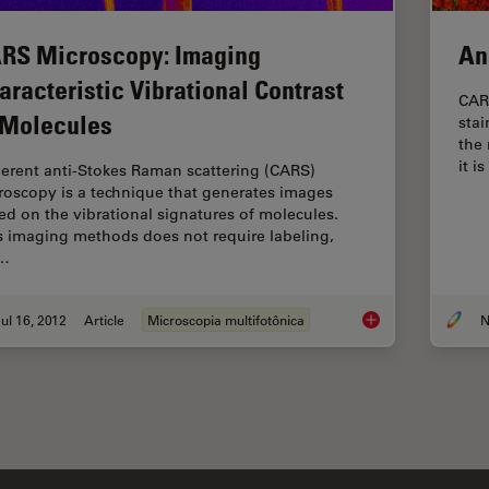
RS Microscopy: Imaging
An
aracteristic Vibrational Contrast
CAR
 Molecules
stai
the
it 
erent anti-Stokes Raman scattering (CARS)
roscopy is a technique that generates images
ed on the vibrational signatures of molecules.
s imaging methods does not require labeling,
t…
ul 16, 2012
Article
Microscopia multifotônica
N
CARS Microscopy: Im