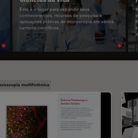
Este é o lugar para expandir seus
M
conhecimentos, recursos de pesquisa e
w
aplicações práticas de microscopia em vários
f
campos científicos.
e
p
Read article
Read arti
croscopia multifotônica