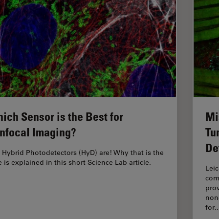
ich Sensor is the Best for
Mi
nfocal Imaging?
Tu
De
 Hybrid Photodetectors (HyD) are! Why that is the
 is explained in this short Science Lab article.
Leic
com
prov
non
for