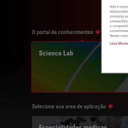
Nós e nosso
relacionados
conteúdo pe
compartilhe
o compartil
O portal de conhecimentos
consentimen
Show subnavi
Revise noss
Leica Micro
Science Lab
Selecione sua area de aplicação
Show su
Especialidades médicas