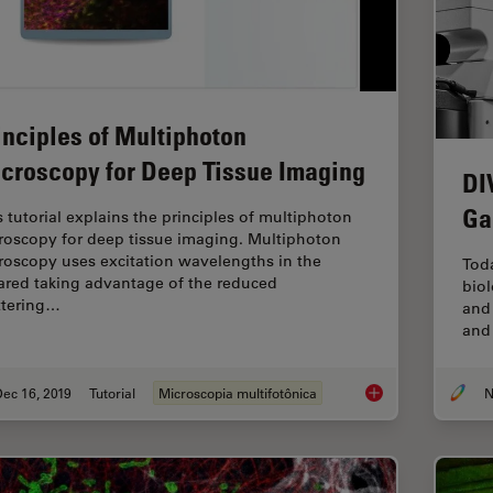
inciples of Multiphoton
croscopy for Deep Tissue Imaging
DI
Ga
s tutorial explains the principles of multiphoton
roscopy for deep tissue imaging. Multiphoton
roscopy uses excitation wavelengths in the
Toda
rared taking advantage of the reduced
biol
ttering…
and 
and 
ec 16, 2019
Tutorial
Microscopia multifotônica
N
Principles of Multip