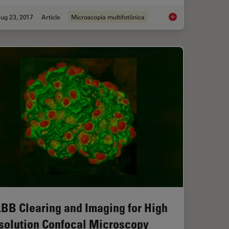
ug 23, 2017
Article
Microscopia multifotônica
Best for Confocal Imaging?
Mission Impossible A
BB Clearing and Imaging for High
solution Confocal Microscopy