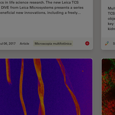
ics in life science research. The new Leica TCS
 DIVE from Leica Microsystems presents a series
Mul
beneficial new innovations, including a freely…
TCS
obj
key 
kid
ul 06, 2017
Article
Microscopia multifotônica
S
Laser Beam Shaping 