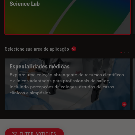
Science Lab
Selecione sua area de aplicação
Show subnavigation
Especialidades médicas
Explore uma coleção abrangente de recursos científicos
e clínicos adaptados para profissionais de saúde,
incluindo percepções de colegas, estudos de casos
clínicos e simpósios.
Read 
FILTER ARTICLES