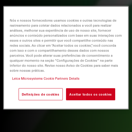
Nós e nossos fornecedores usamos cookies e outras tecnologias de
rastreamento para coletar dados relacionados a você para realizar
análises, melhorar sua experiência de uso de nosso site, fornecer
anúncios e conteúdo personalizados com base em suas interações com
esses e outros sites e permitir que você compartilhe conteúdo nas
redes sociais. Ao clicar em “Aceitar todos os cookies”, você concorda
com isso e com o compartilhamento desses dados com nossos
parceiros. Você pode alterar suas preferências de consentimento a
qualquer momento na seção “Configurações de Cookies” na parte
inferior do nosso site. Revise nosso Aviso de Cookies para saber mais
sobre nossas práticas.
Leica Microsystems Cookie Partners Details
Definições de cookies
Aceitar todos os cookies