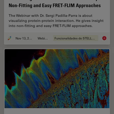
Non-Fitting and Easy FRET-FLIM Approaches
The Webinar with Dr. Sergi Padilla-Parra is about
visualizing protein-protein interaction. He gives insight
into non-fitting and easy FRET-FLIM approaches.
Nov 13, 2022
Webinar
Funcionalidades do STELLARIS
Visuali