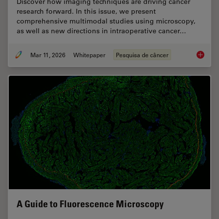
Discover how imaging techniques are driving cancer
research forward. In this issue, we present
comprehensive multimodal studies using microscopy,
as well as new directions in intraoperative cancer…
Mar 11, 2026
Whitepaper
Pesquisa de câncer
Researc
A Guide to Fluorescence Microscopy