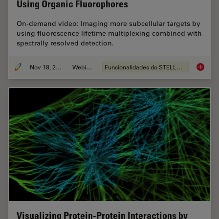
Using Organic Fluorophores
On-demand video: Imaging more subcellular targets by
using fluorescence lifetime multiplexing combined with
spectrally resolved detection.
Nov 18, 2022
Webinar
Funcionalidades do STELLARIS
Live-Ce
Visualizing Protein-Protein Interactions by