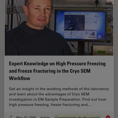
Expert Knowledge on High Pressure Freezing
and Freeze Fracturing in the Cryo SEM
Workflow
Get an insight in the working methods of the laboratory
and learn about the advantages of Cryo SEM
investigation in EM Sample Preparation. Find out how
high pressure freezing, freeze fracturing and…
May 23, 2019
Article
Congelamento de alta pressão
Expert 