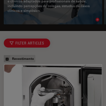
e clínicos adaptados para profissionais de saúde,
incluindo percepções de colegas, estudos de casos
clínicos e simpósios.
Read 
FILTER ARTICLES
Revestimento