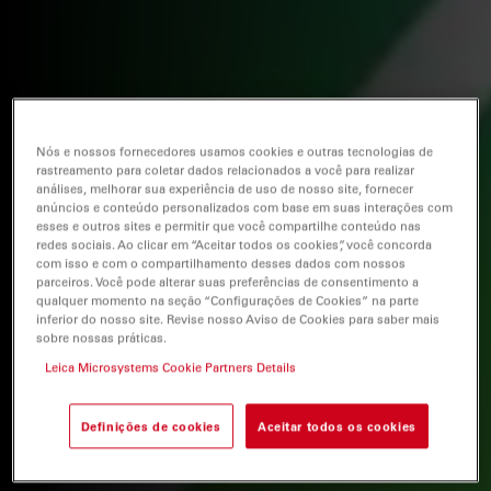
Nós e nossos fornecedores usamos cookies e outras tecnologias de
rastreamento para coletar dados relacionados a você para realizar
análises, melhorar sua experiência de uso de nosso site, fornecer
anúncios e conteúdo personalizados com base em suas interações com
esses e outros sites e permitir que você compartilhe conteúdo nas
redes sociais. Ao clicar em “Aceitar todos os cookies”, você concorda
com isso e com o compartilhamento desses dados com nossos
parceiros. Você pode alterar suas preferências de consentimento a
qualquer momento na seção “Configurações de Cookies” na parte
inferior do nosso site. Revise nosso Aviso de Cookies para saber mais
sobre nossas práticas.
Leica Microsystems Cookie Partners Details
Definições de cookies
Aceitar todos os cookies