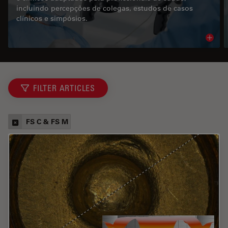
incluindo percepções de colegas, estudos de casos
clínicos e simpósios.
Read 
FILTER ARTICLES
FS C & FS M