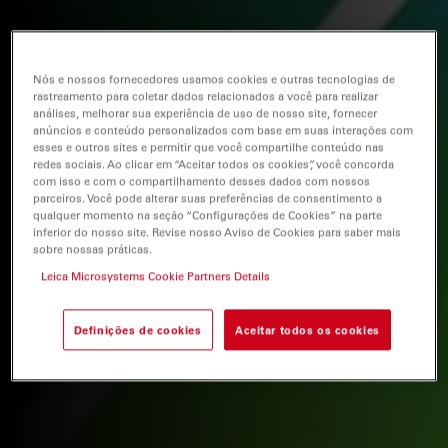
Nós e nossos fornecedores usamos cookies e outras tecnologias de
rastreamento para coletar dados relacionados a você para realizar
análises, melhorar sua experiência de uso de nosso site, fornecer
anúncios e conteúdo personalizados com base em suas interações com
esses e outros sites e permitir que você compartilhe conteúdo nas
redes sociais. Ao clicar em “Aceitar todos os cookies”, você concorda
com isso e com o compartilhamento desses dados com nossos
parceiros. Você pode alterar suas preferências de consentimento a
qualquer momento na seção “Configurações de Cookies” na parte
inferior do nosso site. Revise nosso Aviso de Cookies para saber mais
sobre nossas práticas.
Leica Microsystems Cookie Partners Details
Definições de cookies
Aceitar todos os cookies