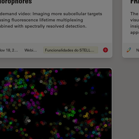
uorophores
FR
demand video: Imaging more subcellular targets
The 
using fluorescence lifetime multiplexing
visu
bined with spectrally resolved detection.
insi
app
Nov 18, 2022
Webinar
Funcionalidades do STELLARIS
Live-Cell Fluorescen