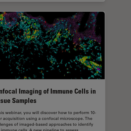
nfocal Imaging of Immune Cells in
ssue Samples
his webinar, you will discover how to perform 10-
r acquisition using a confocal microscope. The
llenges of imaged-based approaches to identify
n immune cells. A new pipeline to assess…