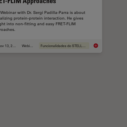
ET-FLIM Approaches
Webinar with Dr. Sergi Padilla-Parra is about
alizing protein-protein interaction. He gives
ght into non-fitting and easy FRET-FLIM
roaches.
Nov 13, 2022
Webinar
Funcionalidades do STELLARIS
ce Lifetime Multiplexing Using Organic Fluorophores
Visualizing Protein-