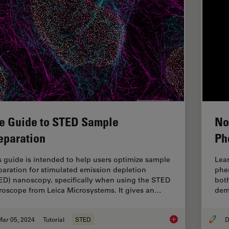
e Guide to STED Sample
No
eparation
Ph
s guide is intended to help users optimize sample
Lear
paration for stimulated emission depletion
phen
ED) nanoscopy, specifically when using the STED
both
roscope from Leica Microsystems. It gives an…
dem
Mar 05, 2024
Tutorial
STED
D
The Guide to STED 