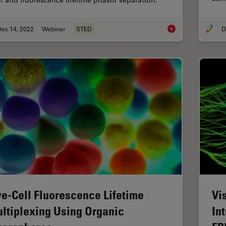
Dec 14, 2022
Webinar
STED
Five-color FLIM-STE
ve-Cell Fluorescence Lifetime
Vi
ltiplexing Using Organic
In