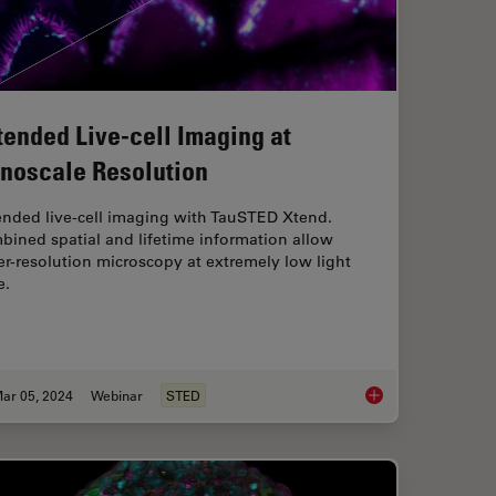
tended Live-cell Imaging at
noscale Resolution
ended live-cell imaging with TauSTED Xtend.
ined spatial and lifetime information allow
r-resolution microscopy at extremely low light
e.
ar 05, 2024
Webinar
STED
croscopy Image Gallery
Extended Live-cell I