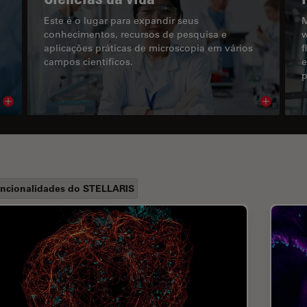
Este é o lugar para expandir seus
M
conhecimentos, recursos de pesquisa e
w
aplicações práticas de microscopia em vários
f
campos científicos.
e
p
Read article
Read arti
ncionalidades do STELLARIS