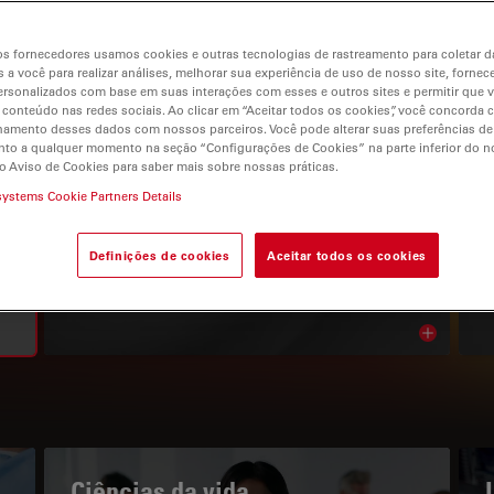
s fornecedores usamos cookies e outras tecnologias de rastreamento para coletar 
 a você para realizar análises, melhorar sua experiência de uso de nosso site, fornec
rsonalizados com base em suas interações com esses e outros sites e permitir que 
 conteúdo nas redes sociais. Ao clicar em “Aceitar todos os cookies”, você concorda
gation
hamento desses dados com nossos parceiros. Você pode alterar suas preferências de
to a qualquer momento na seção “Configurações de Cookies” na parte inferior do no
o Aviso de Cookies para saber mais sobre nossas práticas.
systems Cookie Partners Details
O PORTAL DE CONHECIMENTOS
Leia os nossos artigos mais
Definições de cookies
Aceitar todos os cookies
recentes
Read arti
bnavigation
Ciências da vida