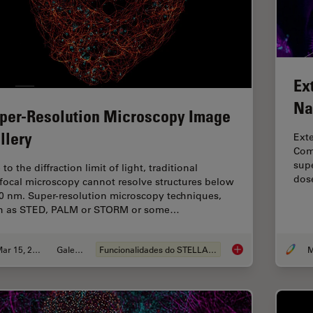
Ex
Na
per-Resolution Microscopy Image
llery
Ext
Comb
supe
to the diffraction limit of light, traditional
dos
focal microscopy cannot resolve structures below
0 nm. Super-resolution microscopy techniques,
h as STED, PALM or STORM or some…
Mar 15, 2024
Galeria
Funcionalidades do STELLARIS
M
Super-Resolution Mi