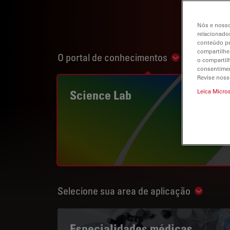
Nós e nosso
relacionados
conteúdo pe
compartilhe
O portal de conhecimentos
Show subnavi
o compartil
consentimen
Revise noss
Science Lab
Leica Micro
Selecione sua area de aplicação
Show su
Especialidades médicas