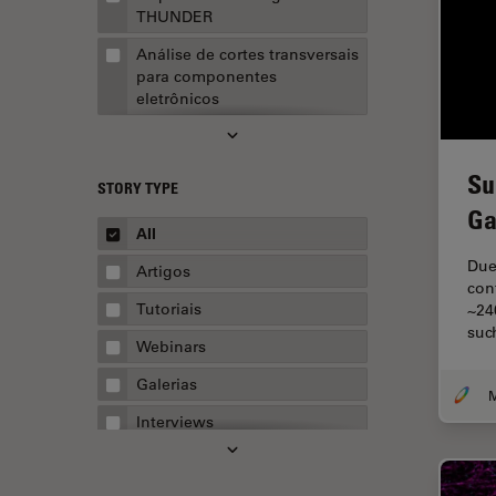
THUNDER
Análise de cortes transversais
para componentes
eletrônicos
Análise de imagens
Análise de limpeza
Su
STORY TYPE
Análise multiplex espacial
Ga
All
Anatomia Patológica
Due 
Artigos
Aquisição de imagens
con
Tutoriais
~24
Aquisição de imagens 3D
suc
Webinars
Aquisição de imagens de
células vivas
Galerias
Aquisição de imagens para
Interviews
fins quantitativos
Whitepapers
AR Surgery