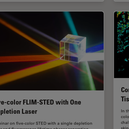
Co
Ti
ve-color FLIM-STED with One
pletion Laser
In t
colo
cha
inar on five-color STED with a single depletion
ski
er and fluorescence lifetime phasor separation.