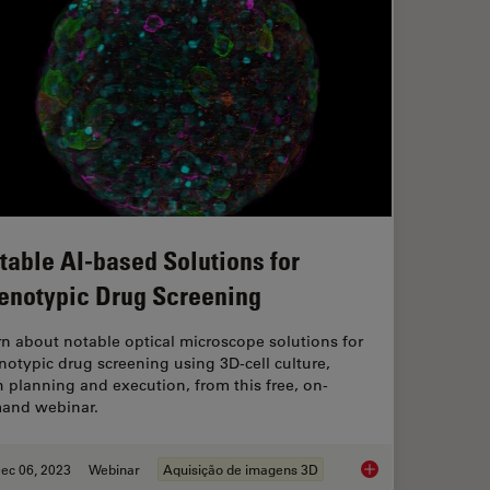
table AI-based Solutions for
enotypic Drug Screening
n about notable optical microscope solutions for
otypic drug screening using 3D-cell culture,
 planning and execution, from this free, on-
and webinar.
ec 06, 2023
Webinar
Aquisição de imagens 3D
Sample Preparation
Notable AI-based Sol