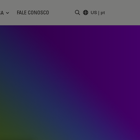
FALE CONOSCO
SA
US
|
pt
Insira o termo da pesquisa