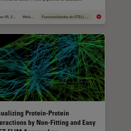
Dec 05, 2022
Webinar
Funcionalidades do STELLARIS
D with One Depletion Laser
Confocal Imaging of
sualizing Protein-Protein
teractions by Non-Fitting and Easy