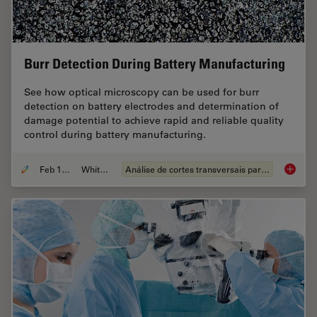
Burr Detection During Battery Manufacturing
See how optical microscopy can be used for burr
detection on battery electrodes and determination of
damage potential to achieve rapid and reliable quality
control during battery manufacturing.
Feb 12, 2026
Whitepaper
Análise de cortes transversais para componentes eletrônicos
Burr De