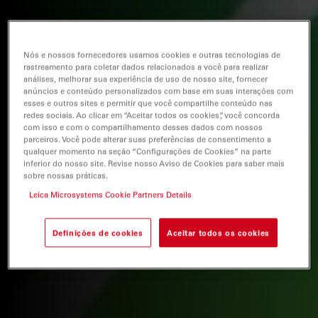
Nós e nossos fornecedores usamos cookies e outras tecnologias de
rastreamento para coletar dados relacionados a você para realizar
análises, melhorar sua experiência de uso de nosso site, fornecer
anúncios e conteúdo personalizados com base em suas interações com
esses e outros sites e permitir que você compartilhe conteúdo nas
redes sociais. Ao clicar em “Aceitar todos os cookies”, você concorda
com isso e com o compartilhamento desses dados com nossos
parceiros. Você pode alterar suas preferências de consentimento a
qualquer momento na seção “Configurações de Cookies” na parte
inferior do nosso site. Revise nosso Aviso de Cookies para saber mais
sobre nossas práticas.
Leica Microsystems Cookie Partners Details
Definições de cookies
Aceitar todos os cookies