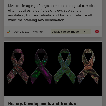
Live‑cell imaging of large, complex biological samples
often requires large fields of view, sub-cellular
resolution, high-sensitivity, and fast acquisition – all
while maintaining low illumination…
Jun 25, 2026
Whitepaper
acquisicao de imagem THUNDER
Fast, H
History, Developments and Trends of