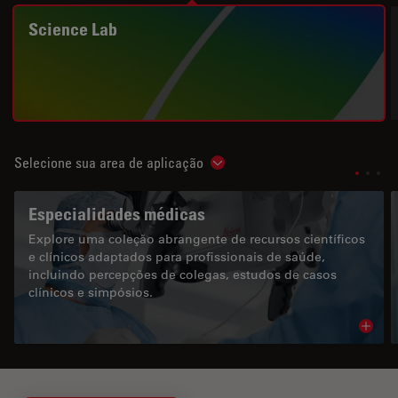
Science Lab
Selecione sua area de aplicação
Show subnavigation
Especialidades médicas
Explore uma coleção abrangente de recursos científicos
e clínicos adaptados para profissionais de saúde,
incluindo percepções de colegas, estudos de casos
clínicos e simpósios.
Read 