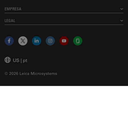
EMPRESA
LEGAL
Facebook
X
LinkedIn
Instagram
YouTube
Glassdoor
US
|
pt
© 2026 Leica Microsystems
Beckman Coulter Link
Genedata Link
IDBS Link
Abcam Limited