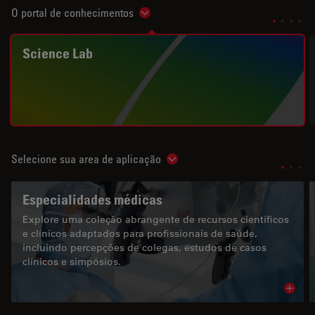
O portal de conhecimentos
Show subnavigation
Science Lab
Selecione sua area de aplicação
Show subnavigation
Especialidades médicas
Explore uma coleção abrangente de recursos científicos
e clínicos adaptados para profissionais de saúde,
incluindo percepções de colegas, estudos de casos
clínicos e simpósios.
Read 