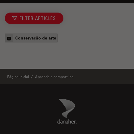
FILTER ARTICLES
Conservação de arte
Página inicial
Aprenda e compartilhe
Danaher Logo
Footer