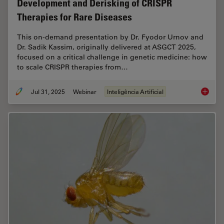
Development and Derisking of CRISPR
Therapies for Rare Diseases
This on-demand presentation by Dr. Fyodor Urnov and
Dr. Sadik Kassim, originally delivered at ASGCT 2025,
focused on a critical challenge in genetic medicine: how
to scale CRISPR therapies from…
Jul 31, 2025
Webinar
Inteligência Artificial
Develop