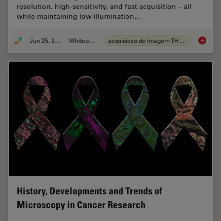
resolution, high-sensitivity, and fast acquisition – all
while maintaining low illumination…
Jun 25, 2026
Whitepaper
acquisicao de imagem THUNDER
Fast, H
History, Developments and Trends of
Microscopy in Cancer Research