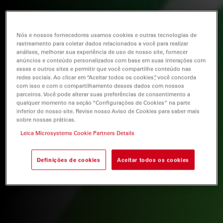
Nós e nossos fornecedores usamos cookies e outras tecnologias de
rastreamento para coletar dados relacionados a você para realizar
análises, melhorar sua experiência de uso de nosso site, fornecer
anúncios e conteúdo personalizados com base em suas interações com
esses e outros sites e permitir que você compartilhe conteúdo nas
redes sociais. Ao clicar em “Aceitar todos os cookies”, você concorda
com isso e com o compartilhamento desses dados com nossos
parceiros. Você pode alterar suas preferências de consentimento a
qualquer momento na seção “Configurações de Cookies” na parte
inferior do nosso site. Revise nosso Aviso de Cookies para saber mais
sobre nossas práticas.
Leica Microsystems Cookie Partners Details
Definições de cookies
Aceitar todos os cookies