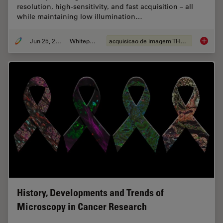
resolution, high-sensitivity, and fast acquisition – all
while maintaining low illumination…
Jun 25, 2026
Whitepaper
acquisicao de imagem THUNDER
Fast, H
History, Developments and Trends of
Microscopy in Cancer Research