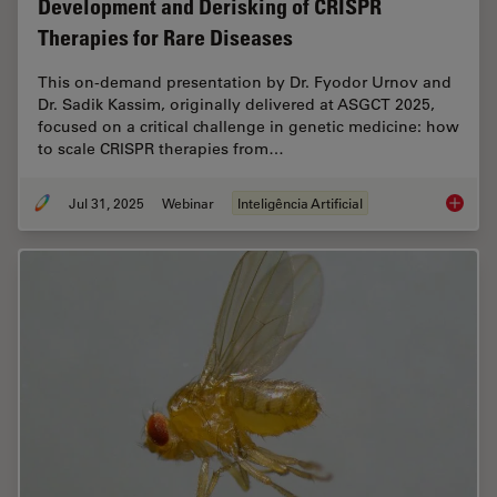
Development and Derisking of CRISPR
Therapies for Rare Diseases
This on-demand presentation by Dr. Fyodor Urnov and
Dr. Sadik Kassim, originally delivered at ASGCT 2025,
focused on a critical challenge in genetic medicine: how
to scale CRISPR therapies from…
Jul 31, 2025
Webinar
Inteligência Artificial
Develop