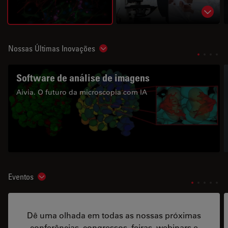
Show 
Nossas Últimas Inovações
Show subnavigation
Software de análise de imagens
Aivia. O futuro da microscopia com IA
Eventos
Show subnavigation
Dê uma olhada em todas as nossas próximas
conferências, congressos, feiras, webinars e