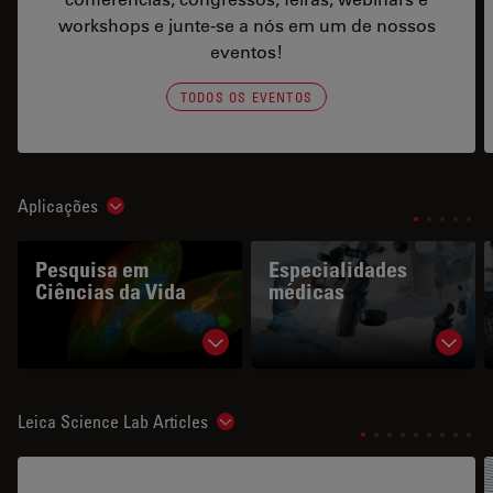
workshops e junte-se a nós em um de nossos
eventos!
TODOS OS EVENTOS
Aplicações
Show subnavigation
Pesquisa em
Especialidades
Ciências da Vida
médicas
Show subnavigation
Show 
Leica Science Lab Articles
Show subnavigation