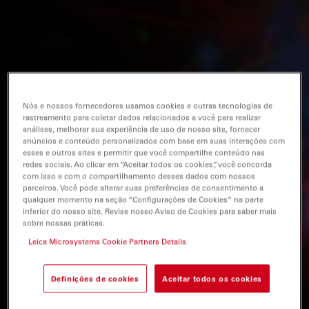
Nós e nossos fornecedores usamos cookies e outras tecnologias de
rastreamento para coletar dados relacionados a você para realizar
análises, melhorar sua experiência de uso de nosso site, fornecer
anúncios e conteúdo personalizados com base em suas interações com
esses e outros sites e permitir que você compartilhe conteúdo nas
redes sociais. Ao clicar em “Aceitar todos os cookies”, você concorda
com isso e com o compartilhamento desses dados com nossos
parceiros. Você pode alterar suas preferências de consentimento a
qualquer momento na seção “Configurações de Cookies” na parte
inferior do nosso site. Revise nosso Aviso de Cookies para saber mais
sobre nossas práticas.
Leica Microsystems Cookie Partners Details
Definições de cookies
Aceitar todos os cookies