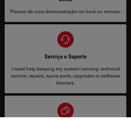
Preciso de uma demonstração no local ou remota.
Serviço e Suporte
I need help keeping my system running: technical
service, repairs, spare parts, upgrades or software
licenses.
Aplicação