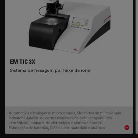
EM TIC 3X
Sistema de fresagem por feixe de íons
Automotivo e transporte microscópios
,
Mercados de microscopia
industrial
,
Análise de cortes transversais para componentes
eletrônicos
,
Indústria de eletrônicos e semicondutores
,
Fabricação de baterias
,
Ciência dos materiais e análises
Product