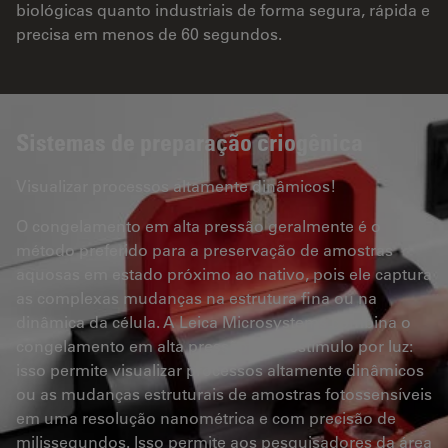
biológicas quanto industriais de forma segura, rápida e
precisa em menos de 60 segundos.
Sistemas de preparação criogênica
Visualizar processos altamente dinâmicos!
O congelamento em alta pressão geralmente é o
método preferido para a preservação de amostras
aquosas em estado próximo ao nativo, pois ele captura
as complexas mudanças na estrutura fina ou na
dinâmica da célula. A Leica Microsystems combina o
congelamento em alta pressão com estímulo por luz:
isso permite visualizar processos altamente dinâmicos
ou as mudanças estruturais de amostras fotossensíveis
em uma resolução nanométrica e com precisão de
milissegundos. Isso permite aos pesquisadores da área