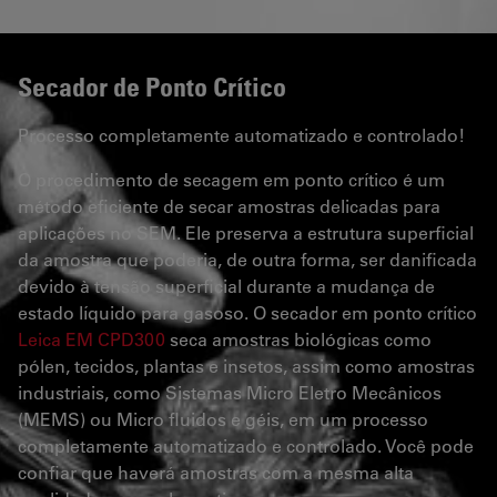
Secador de Ponto Crítico
Processo completamente automatizado e controlado!
O procedimento de secagem em ponto crítico é um
método eficiente de secar amostras delicadas para
aplicações no SEM. Ele preserva a estrutura superficial
da amostra que poderia, de outra forma, ser danificada
devido à tensão superficial durante a mudança de
estado líquido para gasoso. O secador em ponto crítico
Leica EM CPD300
seca amostras biológicas como
pólen, tecidos, plantas e insetos, assim como amostras
industriais, como Sistemas Micro Eletro Mecânicos
(MEMS) ou Micro fluidos e géis, em um processo
completamente automatizado e controlado. Você pode
confiar que haverá amostras com a mesma alta