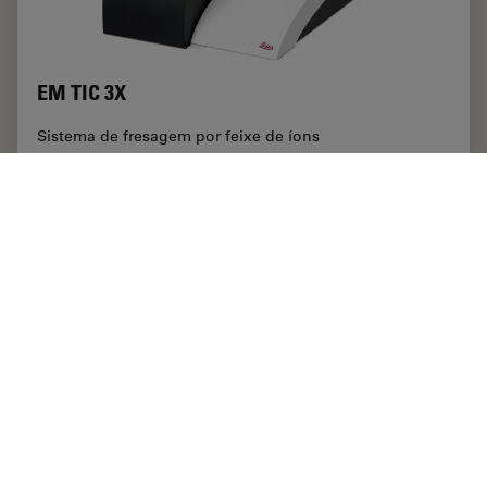
EM TIC 3X
Sistema de fresagem por feixe de íons
Automotivo e transporte microscópios
,
Mercados de microscopia
industrial
,
Análise de cortes transversais para componentes
eletrônicos
,
Indústria de eletrônicos e semicondutores
,
Fabricação de
baterias
,
Ciência dos materiais e análises