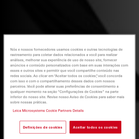
Nós e nossos fornecedores usamos cookies e outras tecnologias de
rastreamento para coletar dados relacionados a você para realizar
análises, melhorar sua experiência de uso de nosso site, fornecer
anúncios e conteúdo personalizados com base em suas interações com
esses e outros sites e permitir que você compartilhe conteúdo nas
redes sociais. Ao clicar em “Aceitar todos os cookies”, você concorda
com isso e com o compartilhamento desses dados com nossos
parceiros. Você pode alterar suas preferências de consentimento a
qualquer momento na seção “Configurações de Cookies” na parte
inferior do nosso site. Revise nosso Aviso de Cookies para saber mais
sobre nossas práticas.
Leica Microsystems Cookie Partners Details
Definições de cookies
Aceitar todos os cookies