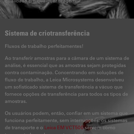
qualidade em qualquer tiragem.
Sistema de criotransferência
Fluxos de trabalho perfeitamentes!
Ao transferir amostras para a câmara de um sistema de
análise, é essencial que as amostras sejam protegidas
contra contaminação. Concentrando em soluções de
fluxo de trabalho, a Leica Microsystems desenvolveu
um sofisticado sistema de transferência a vácuo que
fornece opções de transferência para todos os tipos de
amostras.
Os usuários podem, então, confiar em um sistema que
funciona perfeitamente, sem interrupções: os sistemas
de transporte e o
Leica EM VCT500
servem como