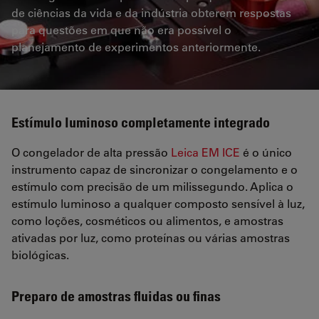
de ciências da vida e da indústria obterem respostas
para questões em que não era possível o
planejamento de experimentos anteriormente.
Estímulo luminoso completamente integrado
O congelador de alta pressão
Leica EM ICE
é o único
instrumento capaz de sincronizar o congelamento e o
estímulo com precisão de um milissegundo. Aplica o
estímulo luminoso a qualquer composto sensível à luz,
como loções, cosméticos ou alimentos, e amostras
ativadas por luz, como proteínas ou várias amostras
biológicas.
Preparo de amostras fluidas ou finas