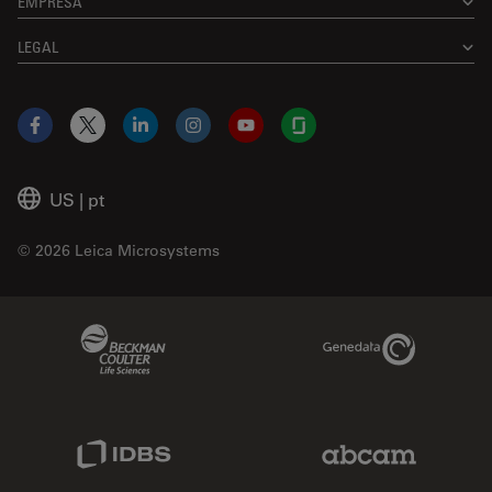
EMPRESA
LEGAL
Facebook
X
LinkedIn
Instagram
YouTube
Glassdoor
US
|
pt
© 2026 Leica Microsystems
Beckman Coulter Link
Genedata Link
IDBS Link
Abcam Limited