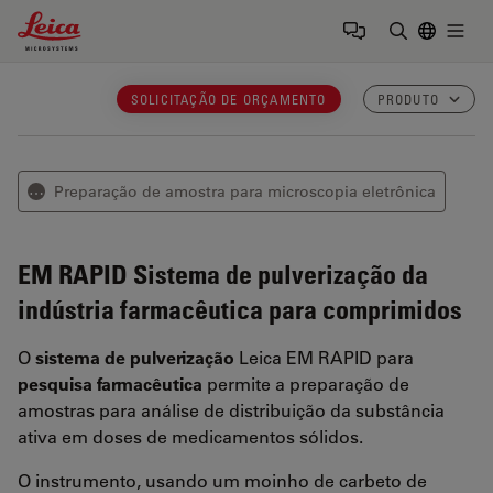
Leica Microsystems Logo
Togg
Insira o te
SOLICITAÇÃO DE ORÇAMENTO
PRODUTO
Preparação de amostra para microscopia eletrônica
⋯
EM RAPID
Sistema de pulverização da
indústria farmacêutica para comprimidos
O
sistema de pulverização
Leica EM RAPID para
pesquisa
farmacêutica
permite a preparação de
amostras para análise de distribuição da substância
ativa em doses de medicamentos sólidos.
O instrumento, usando um moinho de carbeto de