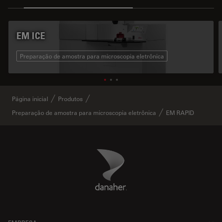
EM ICE
Preparação de amostra para microscopia eletrônica
Página inicial
Produtos
Preparação de amostra para microscopia eletrônica
EM RAPID
Danaher Logo
Footer