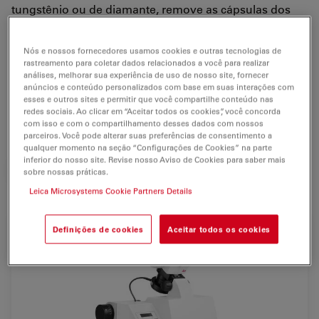
tungstênio ou de diamante, remove as cápsulas dos
comprimidos sem deixar manchas e tem velocidades
de corte ajustáveis entre 300 e 20.000 rpm, opções pré-
Nós e nossos fornecedores usamos cookies e outras tecnologias de
definidas de remoção de camadas, baixo ruído de
rastreamento para coletar dados relacionados a você para realizar
análises, melhorar sua experiência de uso de nosso site, fornecer
extração, filtragem Hepa e suporte simples ou múltiplo.
anúncios e conteúdo personalizados com base em suas interações com
esses e outros sites e permitir que você compartilhe conteúdo nas
redes sociais. Ao clicar em “Aceitar todos os cookies”, você concorda
Para uso exclusivo em pesquisas
com isso e com o compartilhamento desses dados com nossos
parceiros. Você pode alterar suas preferências de consentimento a
qualquer momento na seção “Configurações de Cookies” na parte
inferior do nosso site. Revise nosso Aviso de Cookies para saber mais
SOLICITAÇÃO DE ORÇAMENTO
sobre nossas práticas.
Leica Microsystems Cookie Partners Details
Definições de cookies
Aceitar todos os cookies