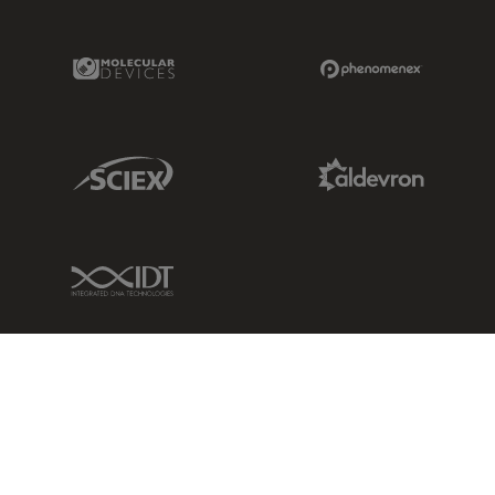
Molecular Devices Link
Phenomenex L
Sciex Link
Aldevron Link
IDT Link