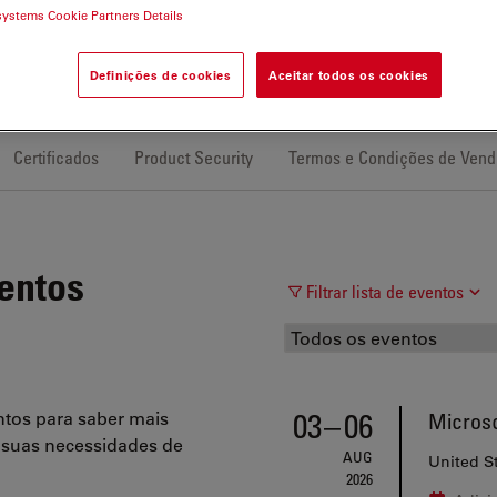
systems Cookie Partners Details
Definições de cookies
Aceitar todos os cookies
Certificados
Product Security
Termos e Condições de Vend
entos
Filtrar lista de eventos
03
–
06
tos para saber mais
Micros
 suas necessidades de
AUG
United S
2026