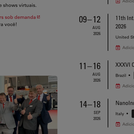
Adici
e shows virtuais.
09
–
12
rs sob demanda
11th In
ra você!
2026
AUG
2026
United S
Adici
11
–
16
XXXVI C
AUG
Brazil
•
2026
Adici
14
–
18
NanoInn
SEP
Italy
•
2026
Adici