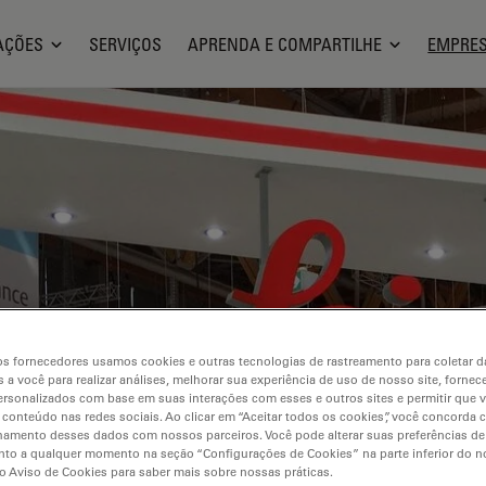
AÇÕES
SERVIÇOS
APRENDA E COMPARTILHE
EMPRE
s fornecedores usamos cookies e outras tecnologias de rastreamento para coletar 
 a você para realizar análises, melhorar sua experiência de uso de nosso site, fornec
rsonalizados com base em suas interações com esses e outros sites e permitir que 
 conteúdo nas redes sociais. Ao clicar em “Aceitar todos os cookies”, você concorda
hamento desses dados com nossos parceiros. Você pode alterar suas preferências de
to a qualquer momento na seção “Configurações de Cookies” na parte inferior do no
o Aviso de Cookies para saber mais sobre nossas práticas.