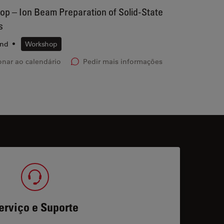
p – Ion Beam Preparation of Solid-State
s
and
•
Workshop
onar ao calendário
Pedir mais informações
erviço e Suporte