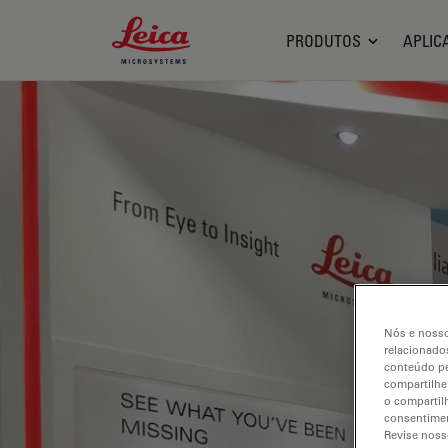
Leica Microsystems Logo
PRODUTOS
APLIC
Nós e nosso
relacionados
conteúdo pe
compartilhe
o compartil
consentimen
Revise noss