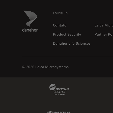
Footer
Danaher Logo
EMPRESA
Contato
Leica Micr
Product Security
Partner Por
Danaher Life Sciences
© 2026 Leica Microsystems
Beckman Coulter Link
Molecular Devices Link