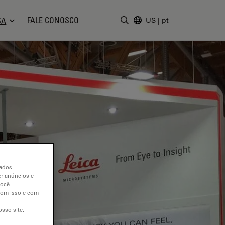
FALE CONOSCO
SA
US
|
pt
Insira o termo da pesquisa
dados
er anúncios e
você
 com isso e com
sso site.