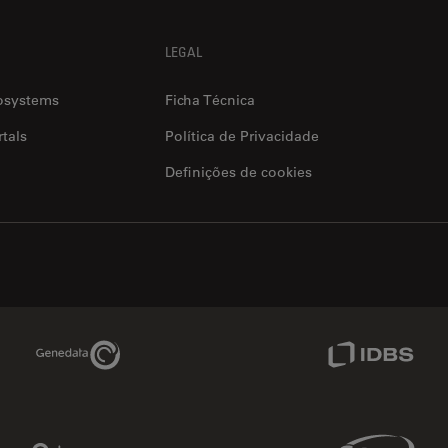
LEGAL
osystems
Ficha Técnica
tals
Política de Privacidade
Definições de cookies
Genedata Link
IDBS Link
Phenomenex Link
Sciex Link