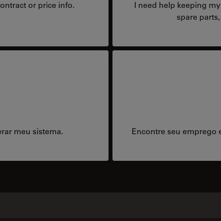
ntract or price info.
I need help keeping my 
spare parts,
erar meu sistema.
Encontre seu emprego e