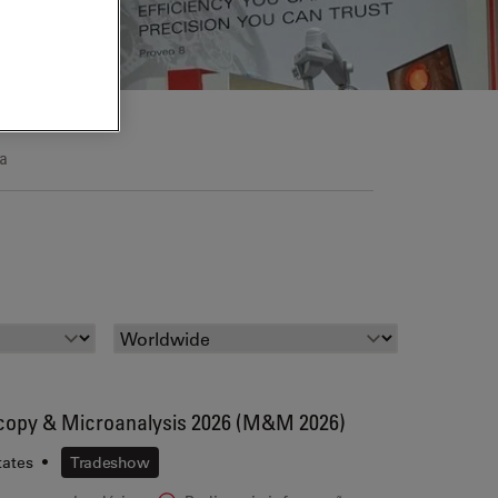
a
copy & Microanalysis 2026 (M&M 2026)
tates
•
Tradeshow