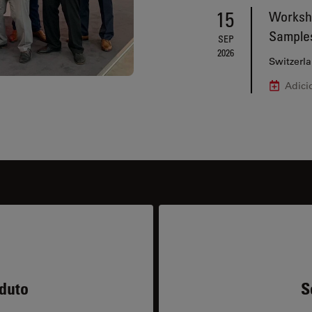
15
Worksho
Sample
SEP
2026
Switzerl
Adici
duto
S