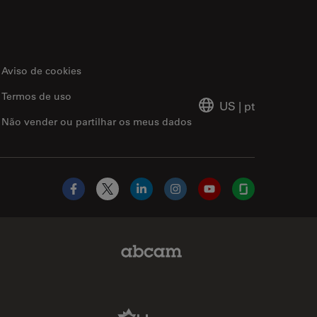
Aviso de cookies
Termos de uso
US
|
pt
Não vender ou partilhar os meus dados
Facebook
X
LinkedIn
Instagram
YouTube
Glassdoor
Abcam Limited Link
Aldevron Link