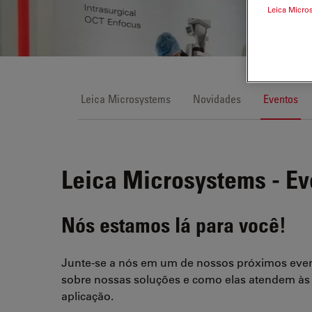
Leica Micro
Leica Microsystems
Novidades
Eventos
Leica Microsystems - Ev
Nós estamos lá para você!
Junte-se a nós em um de nossos próximos even
sobre nossas soluções e como elas atendem às
aplicação.