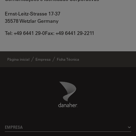
Ernst-Leitz-Strasse 17-37
35578 Wetzlar Germany
Tel: +49 6441 29-0Fax: +49 6441 29-2211
Página inicial
Empresa
Ficha Técnica
Danaher Logo
Footer
EMPRESA