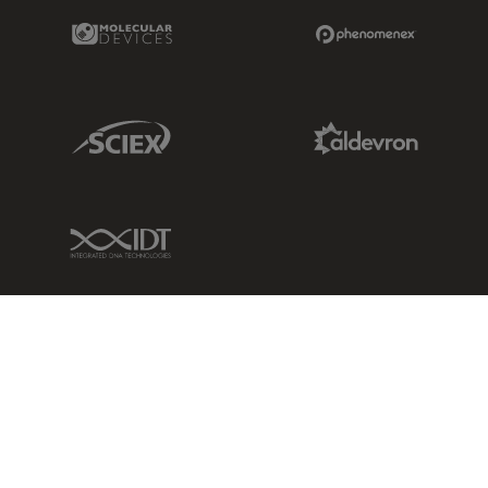
Molecular Devices Link
Phenomenex L
Sciex Link
Aldevron Link
IDT Link