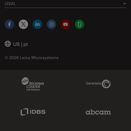
LEGAL
Facebook
X
LinkedIn
Instagram
YouTube
Glassdoor
US
|
pt
© 2026 Leica Microsystems
Beckman Coulter Link
Genedata Link
IDBS Link
Abcam Limited