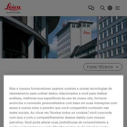
Leica Microsystems Logo
Togg
Insira o te
FICHA TÉCNICA
Ficha Técnica
Nós e nossos fornecedores usamos cookies e outras tecnologias de
rastreamento para coletar dados relacionados a você para realizar
análises, melhorar sua experiência de uso de nosso site, fornecer
Sede Internacional
anúncios e conteúdo personalizados com base em suas interações com
esses e outros sites e permitir que você compartilhe conteúdo nas
redes sociais. Ao clicar em “Aceitar todos os cookies”, você concorda
Leica Microsystems GmbH
com isso e com o compartilhamento desses dados com nossos
Ernst-Leitz-Strasse 17-37
parceiros. Você pode alterar suas preferências de consentimento a