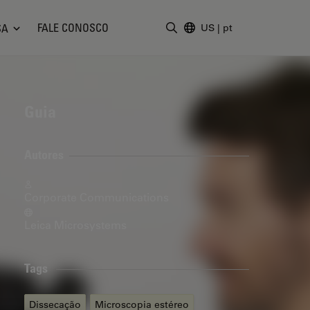
FALE CONOSCO
SA
US
|
pt
Insira o termo da pesquisa
Guia
Autores
Corporate Communications
Leica Microsystems
Tags
Dissecação
Microscopia estéreo