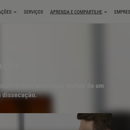
AÇÕES
SERVIÇOS
APRENDA E COMPARTILHE
EMPRE
ação
udam a obter uma visão melhor de um
a dissecação.