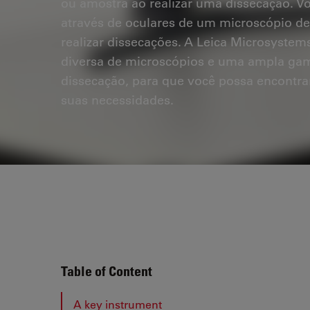
ou amostra ao realizar uma dissecação. V
através de oculares de um microscópio de
realizar dissecações. A Leica Microsystem
diversa de microscópios e uma ampla gam
dissecação, para que você possa encontrar
suas necessidades.
Table of Content
A key instrument