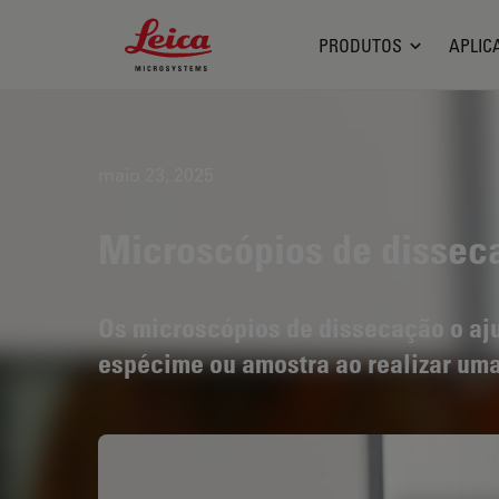
Leica Microsystems Logo
PRODUTOS
APLIC
maio 23, 2025
Microscópios de dissec
Os microscópios de dissecação o aj
espécime ou amostra ao realizar um