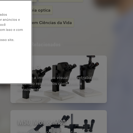
Microscopia optica
dados
er anúncios e
Pesquisa em Ciências da Vida
você
 com isso e com
sso site.
Produtos Relacionados
Ivesta 3
Otimize a inspeção visual e o retrabalho,
obtendo resultados confiáveis e
consistentes.
M50, M60 & M80
Estereomicroscópios de rotina