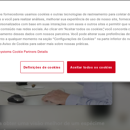
s fornecedores usamos cookies e outras tecnologias de rastreamento para coletar 
 a você para realizar análises, melhorar sua experiência de uso de nosso site, fornec
rsonalizados com base em suas interações com esses e outros sites e permitir que 
 conteúdo nas redes sociais. Ao clicar em “Aceitar todos os cookies”, você concorda
hamento desses dados com nossos parceiros. Você pode alterar suas preferências de
to a qualquer momento na seção “Configurações de Cookies” na parte inferior do no
o Aviso de Cookies para saber mais sobre nossas práticas.
systems Cookie Partners Details
Definições de cookies
Aceitar todos os cookies
a obter uma visão melhor de um espécime