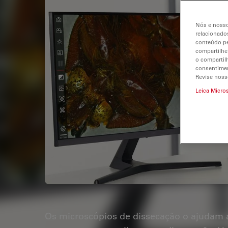
Nós e nosso
relacionados
conteúdo pe
compartilhe
o compartil
consentimen
Revise noss
Leica Micro
Os microscópios de dissecação o ajudam 