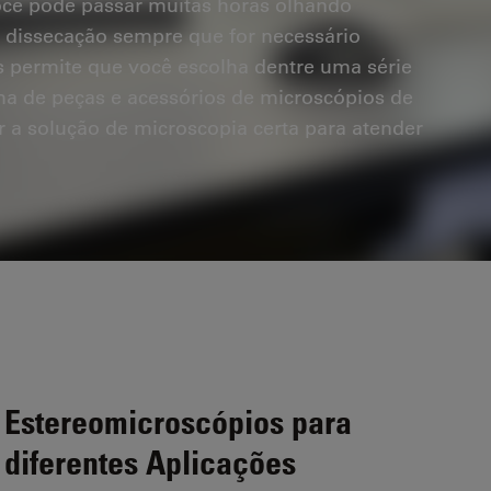
ocê pode passar muitas horas olhando
 dissecação sempre que for necessário
s permite que você escolha dentre uma série
a de peças e acessórios de microscópios de
 a solução de microscopia certa para atender
Estereomicroscópios para
diferentes Aplicações