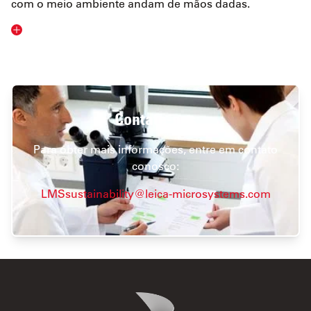
com o meio ambiente andam de mãos dadas.
Contate-nos
Para obter mais informações, entre em contato
conosco:
LMSsustainability@leica-microsystems.com
Danaher Logo
Footer