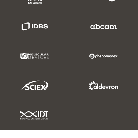
IDBS Link
Abcam Limited
Molecular Devices Link
Phenomenex L
Sciex Link
Aldevron Link
IDT Link