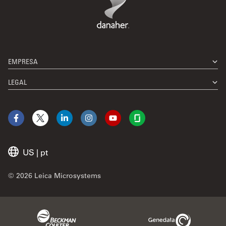
EMPRESA
LEGAL
Facebook
X
LinkedIn
Instagram
YouTube
Glassdoor
US
|
pt
© 2026 Leica Microsystems
Beckman Coulter Link
Genedata Link