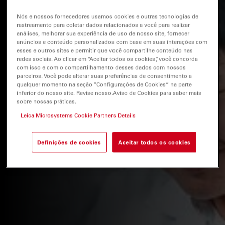
Nós e nossos fornecedores usamos cookies e outras tecnologias de
rastreamento para coletar dados relacionados a você para realizar
análises, melhorar sua experiência de uso de nosso site, fornecer
anúncios e conteúdo personalizados com base em suas interações com
esses e outros sites e permitir que você compartilhe conteúdo nas
redes sociais. Ao clicar em “Aceitar todos os cookies”, você concorda
com isso e com o compartilhamento desses dados com nossos
parceiros. Você pode alterar suas preferências de consentimento a
qualquer momento na seção “Configurações de Cookies” na parte
inferior do nosso site. Revise nosso Aviso de Cookies para saber mais
sobre nossas práticas.
Leica Microsystems Cookie Partners Details
Definições de cookies
Aceitar todos os cookies