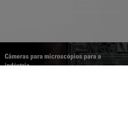
básicas, como documentação de amostra
imunocorada durante a captura de imagens em tempo
real, acionadas por alta velocidade e
multidimensionais.
Câmeras para microscópios para a
indústria
Câmeras para microscópios digitais para
visualização ideal e máxima facilidade de uso
As aplicações industriais de microscópios exigem altas
taxas de quadros para trabalho rápido, excelente
qualidade de imagem para análise precisa e facilidade
de uso para confiança na utilização do instrumento –
exatamente aquilo que nossas câmeras para