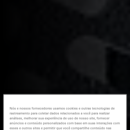
Nós e nossos fornecedores usamos cookies e outras tecnologias de
rastreamento para coletar dados relacionados a você para realizar
análises, melhorar sua experiência de uso de nosso site, fornecer
anúncios e conteúdo personalizados com base em suas interações com
esses e outros sites e permitir que você compartilhe conteúdo nas