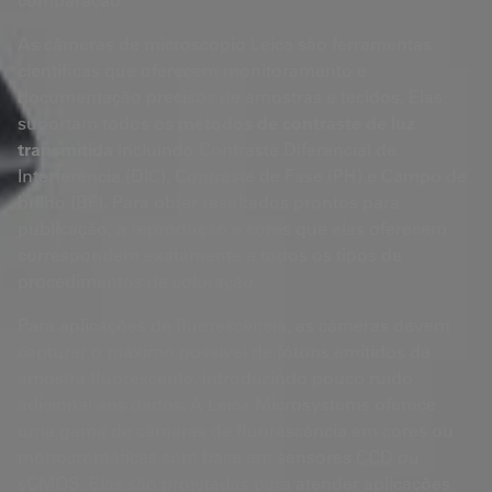
As câmeras de microscópio Leica são ferramentas
científicas que oferecem monitoramento e
documentação precisos de amostras e tecidos. Elas
suportam todos os
métodos de contraste de luz
transmitida
incluindo Contraste Diferencial de
Interferência (DIC), Contraste de Fase (PH) e Campo de
brilho (BF). Para obter resultados prontos para
publicação, a reprodução e cores que elas oferecem
correspondem exatamente a todos os tipos de
procedimentos de coloração.
Para aplicações de fluorescência, as câmeras devem
capturar o máximo possível de fótons emitidos da
amostra fluorescente, introduzindo pouco ruído
adicional aos dados. A Leica Microsystems oferece
uma gama de câmeras de fluorescência em cores ou
monocromáticas com base em sensores
CCD
ou
sCMOS. Elas são projetadas para atender aplicações