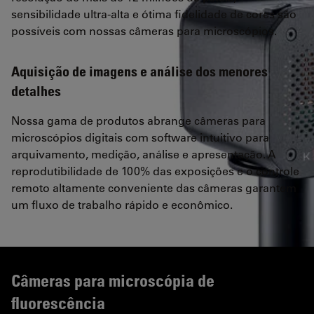
sensibilidade ultra-alta e ótima fidelidade de cores são
possíveis com nossas câmeras para microscópios.
Aquisição de imagens e análise dos menores
detalhes
Nossa gama de produtos abrange câmeras para
microscópios digitais com software intuitivo para
arquivamento, medição, análise e apresentação. A
reprodutibilidade de 100% das exposições e o controle
remoto altamente conveniente das câmeras garantem
um fluxo de trabalho rápido e econômico.
Câmeras para microscópia de
fluorescência