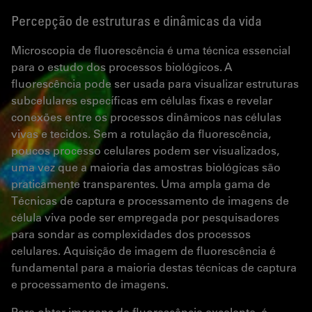
Percepção de estruturas e dinâmicas da vida
Microscopia de fluorescência é uma técnica essencial
para o estudo dos processos biológicos. A
fluorescência pode ser usada para visualizar estruturas
subcelulares específicas em células fixas e revelar
conexões entre os processos dinâmicos nas células
vivas e tecidos. Sem a rotulação da fluorescência,
poucos processo celulares podem ser visualizados,
uma vez que a maioria das amostras biológicas são
praticamente transparentes. Uma ampla gama de
Técnicas de captura e processamento de imagens de
célula viva pode ser empregada por pesquisadores
para sondar as complexidades dos processos
celulares. Aquisição de imagem de fluorescência é
fundamental para a maioria destas técnicas de captura
e processamento de imagens.
Para obter imagens de fluorescência excelente, é