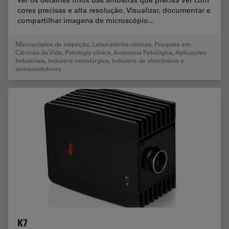
ver os detalhes finos das amostras que precisa ver com
cores precisas e alta resolução. Visualizar, documentar e
compartilhar imagens de microscópio...
Microscópios de inspeção
,
Laboratórios clínicos
,
Pesquisa em
Ciências da Vida
,
Patologia clínica
,
Anatomia Patológica
,
Aplicações
Industriais
,
Indústria metalúrgica
,
Indústria de eletrônicos e
semicondutores
K7