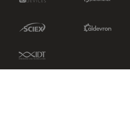
Sciex Link
Aldevron Link
IDT Link