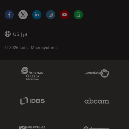
Facebook
X
LinkedIn
Instagram
YouTube
Glassdoor
US
|
pt
© 2026 Leica Microsystems
Beckman Coulter Link
Genedata Link
IDBS Link
Abcam Limited
Molecular Devices Link
Phenomenex L