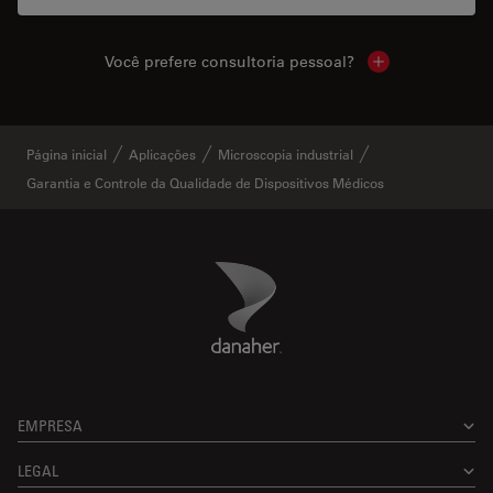
Você prefere consultoria pessoal?
Show local cont
Página inicial
Aplicações
Microscopia industrial
Garantia e Controle da Qualidade de Dispositivos Médicos
Danaher Logo
Footer
EMPRESA
LEGAL