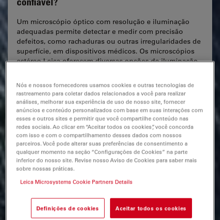
confiável?
Um microscópio óptico com resolução e iluminação
adequadas permite detectar e medir com precisão
defeitos, como rachaduras ou outras irregularidades de
superfície, em dispositivos médicos. Os microscópios
estéreo Leica oferecem diversas opções de iluminação
para diferentes aplicações. Com o FusionOptics, os
usuários conseguem visualizar detalhes importantes da
Nós e nossos fornecedores usamos cookies e outras tecnologias de
amostra com uma perspectiva 3D ideal.
rastreamento para coletar dados relacionados a você para realizar
análises, melhorar sua experiência de uso de nosso site, fornecer
anúncios e conteúdo personalizados com base em suas interações com
esses e outros sites e permitir que você compartilhe conteúdo nas
redes sociais. Ao clicar em “Aceitar todos os cookies”, você concorda
com isso e com o compartilhamento desses dados com nossos
parceiros. Você pode alterar suas preferências de consentimento a
qualquer momento na seção “Configurações de Cookies” na parte
inferior do nosso site. Revise nosso Aviso de Cookies para saber mais
sobre nossas práticas.
Leica Microsystems Cookie Partners Details
Definições de cookies
Aceitar todos os cookies
Como inspecionar dispositivos com formatos