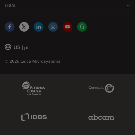
LEGAL
Facebook
X
LinkedIn
Instagram
YouTube
Glassdoor
US
|
pt
© 2026 Leica Microsystems
Beckman Coulter Link
Genedata Link
IDBS Link
Abcam Limited