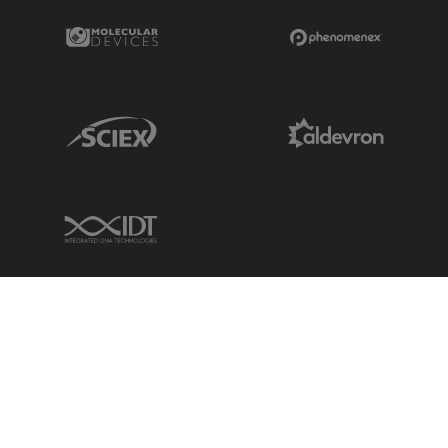
Molecular Devices Link
Phenomenex L
Sciex Link
Aldevron Link
IDT Link