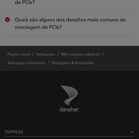
de PCIs?
Quais são alguns dos desafios mais comuns da
Show answer
montagem de PCIs?
Página inicial
Aplicações
Microscopia industrial
Aplicações Industriais
Montagem & Retrabalho
Danaher Logo
Footer
EMPRESA