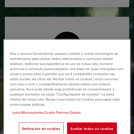
Nós e nossos fornecedores usamos cookies e outras tecnologias de
rastreamento para coletar dados relacionados a você para realizar
análises, melhorar sua experiência de uso de nosso site, fornecer
Como é possível melhorar a produtividade nas
anúncios e conteúdo personalizados com base em suas interações com
esses e outros sites e permitir que você compartilhe conteúdo nas
linhas de montagem?
redes sociais. Ao clicar em “Aceitar todos os cookies”, você concorda
com isso e com o compartilhamento desses dados com nossos
parceiros. Você pode alterar suas preferências de consentimento a
Aumentar a produtividade na linha de montagem
qualquer momento na seção “Configurações de Cookies” na parte
significa manter níveis mais altos de desempenho. Os
inferior do nosso site. Revise nosso Aviso de Cookies para saber mais
equipamentos concebidos para melhorar o foco e
sobre nossas práticas.
reduzir a fadiga do operador são capazes de possibilitar
Leica Microsystems Cookie Partners Details
essa mudança no desempenho. As soluções Leica,
através da Fusion Optics, aumentam a produtividade
por meio da ergonomia, oferecendo uma posição de
Definições de cookies
Aceitar todos os cookies
trabalho confortável, além de possuírem lentes