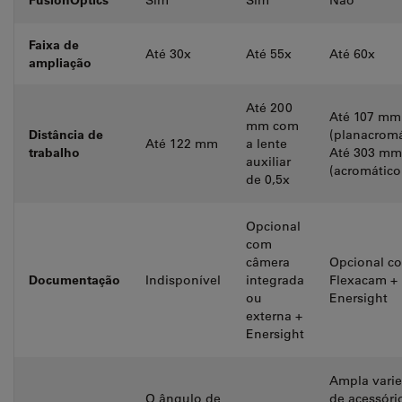
Faixa de
Até 30x
Até 55x
Até 60x
ampliação
Até 200
Até 107 mm
mm com
Distância de
(planacromá
Até 122 mm
a lente
trabalho
Até 303 mm
auxiliar
(acromático
de 0,5x
Opcional
com
câmera
Opcional c
Documentação
Indisponível
integrada
Flexacam +
ou
Enersight
externa +
Enersight
Ampla vari
O ângulo de
de acessóri