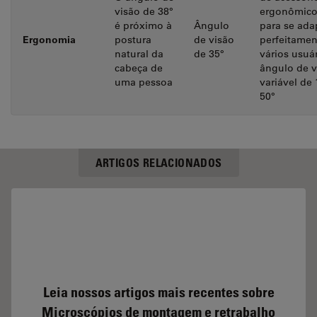
visão de 38°
ergonômico
é próximo à
Ângulo
para se ada
Ergonomia
postura
de visão
perfeitamen
natural da
de 35°
vários usuár
cabeça de
ângulo de v
uma pessoa
variável de 
50°
ARTIGOS RELACIONADOS
Leia nossos artigos mais recentes sobre
Microscópios de montagem e retrabalho