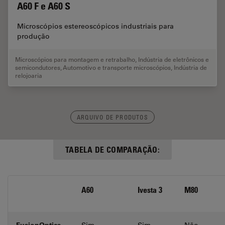
A60 F e A60 S
Microscópios estereoscópicos industriais para
produção
Microscópios para montagem e retrabalho
,
Indústria de eletrônicos e
semicondutores
,
Automotivo e transporte microscópios
,
Indústria de
relojoaria
ARQUIVO DE PRODUTOS
TABELA DE COMPARAÇÃO:
A60
Ivesta 3
M80
FusionOptics
Sim
Sim
Não