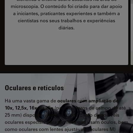
microscopia. O conteúdo foi criado para dar apoio
a iniciantes, praticantes experientes e também a
cientistas nos seus trabalhos e experiências
diárias.
Oculares e retículos
Há uma vasta gama de
oculares
com
ampliação de
10x, 12,5x, 16x ou 25x
(para números de campo de até
25 mm) disponível para os tubos. Estão disponíveis
oculares especiais para técnicos que usam óculos, bem
como oculares com lentes ajustáveis (oculares M)