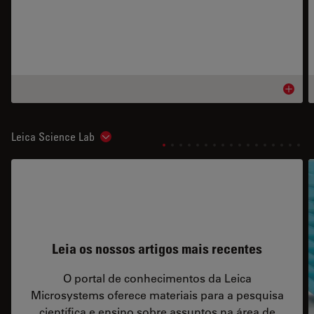
Product
Leica Science Lab
Show subnavigation
Leia os nossos artigos mais recentes
O portal de conhecimentos da Leica
Microsystems oferece materiais para a pesquisa
científica e ensino sobre assuntos na área de