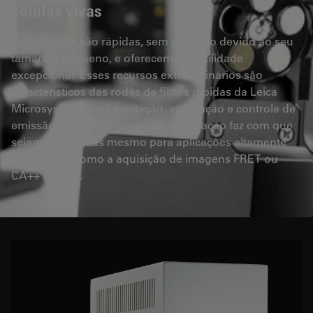
células vivas
Essas fontes são rápidas, sem vibração devido ao seu
tamanho pequeno, e oferecem versatilidade
excepcional. Esses recursos extraordinários são
característicos das rodas de filtros rápidas da Leica
Microsystems para excitação, atenuação e controle de
emissão. Seu curto tempo de comutação faz com que
sejam adequadas mesmo para aplicações altamente
complexas, como a aquisição de imagens FRET ou
CA++ (Fura2).