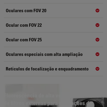
Oculares com FOV 20
Show 
Ocular com FOV 22
Show 
Ocular com FOV 25
Show 
Oculares especiais com alta ampliação
Show 
Retículos de focalização e enquadramento
Show 
Fluorescência de alta velocidade – Rodas
de filtros externas para aplicações de