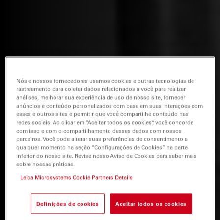
Nós e nossos fornecedores usamos cookies e outras tecnologias de
rastreamento para coletar dados relacionados a você para realizar
análises, melhorar sua experiência de uso de nosso site, fornecer
anúncios e conteúdo personalizados com base em suas interações com
esses e outros sites e permitir que você compartilhe conteúdo nas
redes sociais. Ao clicar em “Aceitar todos os cookies”, você concorda
com isso e com o compartilhamento desses dados com nossos
parceiros. Você pode alterar suas preferências de consentimento a
qualquer momento na seção “Configurações de Cookies” na parte
inferior do nosso site. Revise nosso Aviso de Cookies para saber mais
sobre nossas práticas.
Leica Microsystems Cookie Partners Details
Definições de cookies
Aceitar todos os cookies