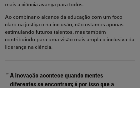
mais a ciência avança para todos.
Ao combinar o alcance da educação com um foco
claro na justiça e na inclusão, não estamos apenas
estimulando futuros talentos, mas também
contribuindo para uma visão mais ampla e inclusiva da
liderança na ciência.
A inovação acontece quando mentes
diferentes se encontram; é por isso que a
inclusão é importante.
Won Yung Choi — Gerente de produtos
e gerente de inovação científica de IA