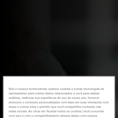
Nós e nossos fornecedores usamos cookies e outras tecnologias de
rastreamento para coletar dados relacionados a você para realizar
análises, melhorar sua experiência de uso de nosso site, fornecer
anúncios e conteúdo personalizados com base em suas interações com
esses e outros sites e permitir que você compartilhe conteúdo nas
redes sociais. Ao clicar em “Aceitar todos os cookies”, você concorda
com isso e com o compartilhamento desses dados com nossos