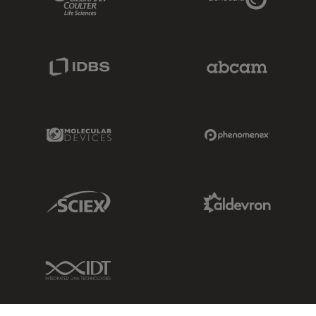
IDBS Link
Abcam Limited
Molecular Devices Link
Phenomenex L
Sciex Link
Aldevron Link
IDT Link