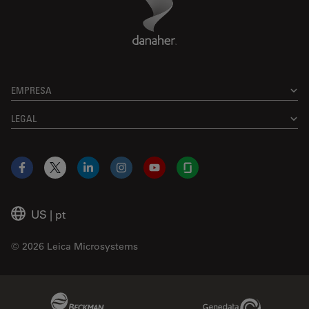
EMPRESA
LEGAL
Facebook
X
LinkedIn
Instagram
YouTube
Glassdoor
US
|
pt
© 2026 Leica Microsystems
Beckman Coulter Link
Genedata Link