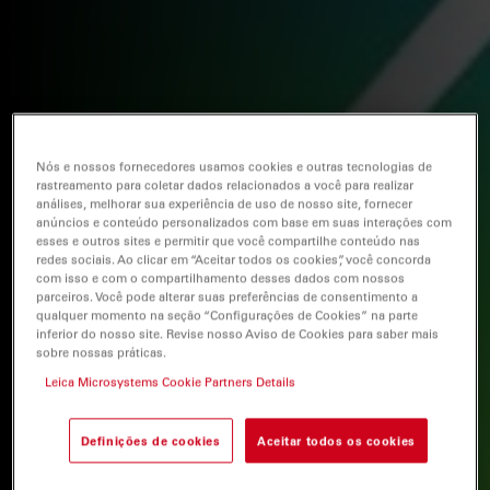
Nós e nossos fornecedores usamos cookies e outras tecnologias de
rastreamento para coletar dados relacionados a você para realizar
análises, melhorar sua experiência de uso de nosso site, fornecer
anúncios e conteúdo personalizados com base em suas interações com
esses e outros sites e permitir que você compartilhe conteúdo nas
redes sociais. Ao clicar em “Aceitar todos os cookies”, você concorda
com isso e com o compartilhamento desses dados com nossos
parceiros. Você pode alterar suas preferências de consentimento a
qualquer momento na seção “Configurações de Cookies” na parte
inferior do nosso site. Revise nosso Aviso de Cookies para saber mais
sobre nossas práticas.
Leica Microsystems Cookie Partners Details
Definições de cookies
Aceitar todos os cookies