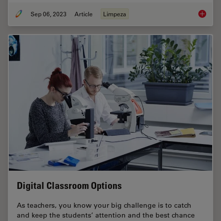
Sep 06, 2023
Article
Limpeza
ISO 902
Digital Classroom Options
As teachers, you know your big challenge is to catch
and keep the students’ attention and the best chance