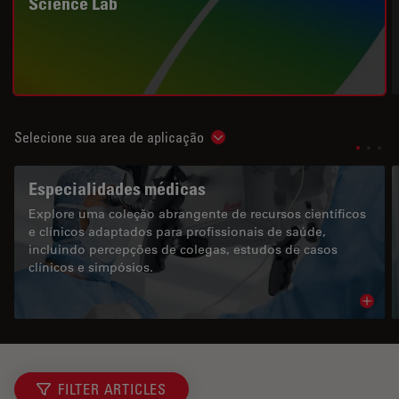
Science Lab
Selecione sua area de aplicação
Show subnavigation
Especialidades médicas
Explore uma coleção abrangente de recursos científicos
e clínicos adaptados para profissionais de saúde,
incluindo percepções de colegas, estudos de casos
clínicos e simpósios.
Read 
FILTER ARTICLES