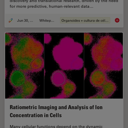
discovery and translational research, driven by the need
for more predictive, human-relevant data…
Jun 30, 2026
Whitepaper
Organoides + cultura de células 3D
What’s 
Ratiometric Imaging and Analysis of Ion
Concentration in Cells
Many cellular functions depend on the dynamic