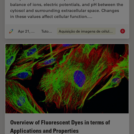
balance of ions, electric potentials, and pH between the
cytosol and surrounding extracellular space. Changes
in these values affect cellular function.…
Apr 21, 2026
Tutorial
Aquisição de imagens de células vivas
Ratiomet
Overview of Fluorescent Dyes in terms of
Applications and Properties