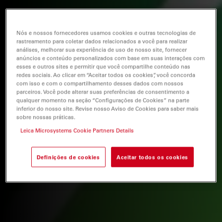
Nós e nossos fornecedores usamos cookies e outras tecnologias de
rastreamento para coletar dados relacionados a você para realizar
análises, melhorar sua experiência de uso de nosso site, fornecer
anúncios e conteúdo personalizados com base em suas interações com
esses e outros sites e permitir que você compartilhe conteúdo nas
redes sociais. Ao clicar em “Aceitar todos os cookies”, você concorda
com isso e com o compartilhamento desses dados com nossos
parceiros. Você pode alterar suas preferências de consentimento a
qualquer momento na seção “Configurações de Cookies” na parte
inferior do nosso site. Revise nosso Aviso de Cookies para saber mais
sobre nossas práticas.
Leica Microsystems Cookie Partners Details
Definições de cookies
Aceitar todos os cookies