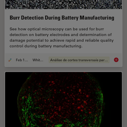
Burr Detection During Battery Manufacturing
See how optical microscopy can be used for burr
detection on battery electrodes and determination of
damage potential to achieve rapid and reliable quality
control during battery manufacturing.
Feb 12, 2026
Whitepaper
Análise de cortes transversais para componentes eletrônicos
Burr De