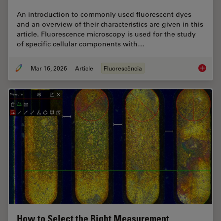
An introduction to commonly used fluorescent dyes
and an overview of their characteristics are given in this
article. Fluorescence microscopy is used for the study
of specific cellular components with…
Mar 16, 2026
Article
Fluorescência
Overvie
How to Select the Right Measurement